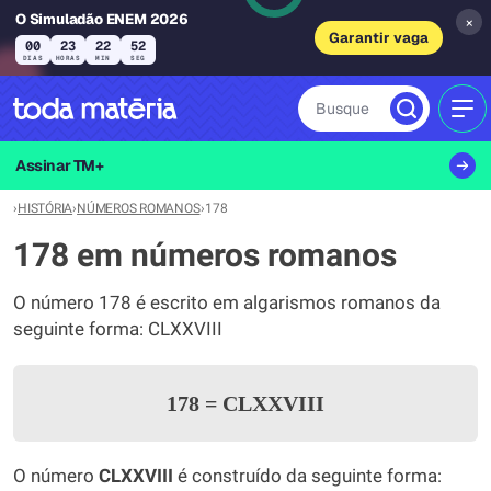
O Simuladão ENEM 2026
×
Garantir vaga
00
23
22
52
DIAS
HORAS
MIN
SEG
Busque
MEN
Assinar TM+
›
HISTÓRIA
›
NÚMEROS ROMANOS
›
178
178 em números romanos
O número 178 é escrito em algarismos romanos da
seguinte forma: CLXXVIII
178
=
CLXXVIII
O número
CLXXVIII
é construído da seguinte forma: