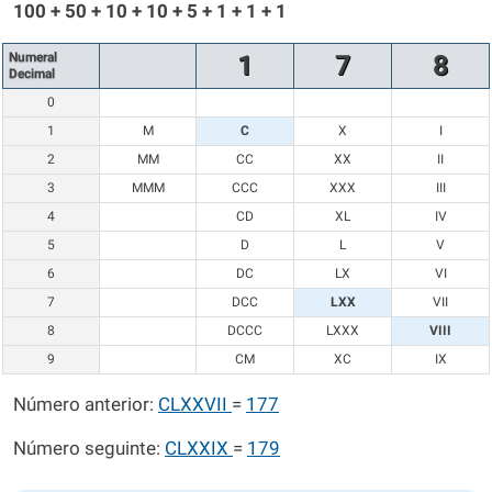
100 + 50 + 10 + 10 + 5 + 1 + 1 + 1
Numeral
1
7
8
Decimal
0
1
M
C
X
I
2
MM
CC
XX
II
3
MMM
CCC
XXX
III
4
CD
XL
IV
5
D
L
V
6
DC
LX
VI
7
DCC
LXX
VII
8
DCCC
LXXX
VIII
9
CM
XC
IX
Número anterior:
CLXXVII
=
177
Número seguinte:
CLXXIX
=
179