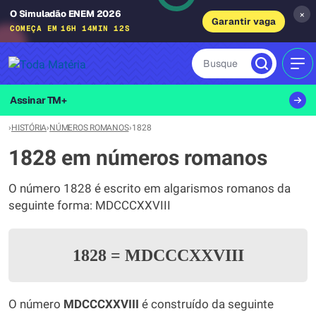
O Simuladão ENEM 2026
×
Garantir vaga
COMEÇA EM
16H 14MIN 11S
Busque
MEN
Assinar TM+
›
HISTÓRIA
›
NÚMEROS ROMANOS
›
1828
1828 em números romanos
O número 1828 é escrito em algarismos romanos da
seguinte forma: MDCCCXXVIII
1828
=
MDCCCXXVIII
O número
MDCCCXXVIII
é construído da seguinte