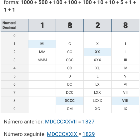
forma:
1000 + 500 + 100 + 100 + 100 + 10 + 10 + 5 + 1 +
1 + 1
Numeral
1
8
2
8
Decimal
0
1
M
C
X
I
2
MM
CC
XX
II
3
MMM
CCC
XXX
III
4
CD
XL
IV
5
D
L
V
6
DC
LX
VI
7
DCC
LXX
VII
8
DCCC
LXXX
VIII
9
CM
XC
IX
Número anterior:
MDCCCXXVII
=
1827
Número seguinte:
MDCCCXXIX
=
1829