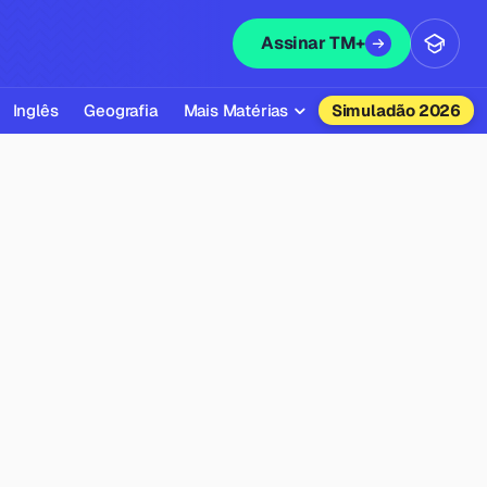
Assinar TM+
Inglês
Geografia
Mais Matérias
Simuladão 2026
Biologia
Química
Física
Filosofia
Literatura
Sociologia
Educação Física
Todas as Matérias