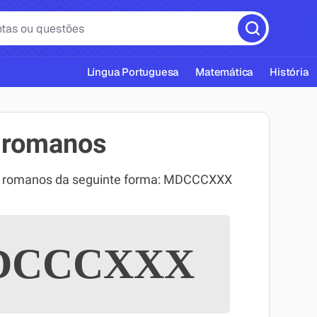
Língua Portuguesa
Matemática
História
 romanos
os romanos da seguinte forma: MDCCCXXX
cas ABNT
CCCXXX