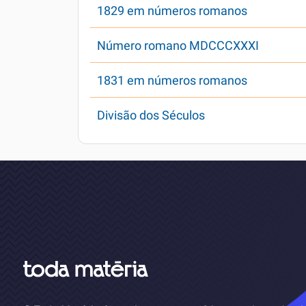
1829 em números romanos
Número romano MDCCCXXXI
1831 em números romanos
Divisão dos Séculos