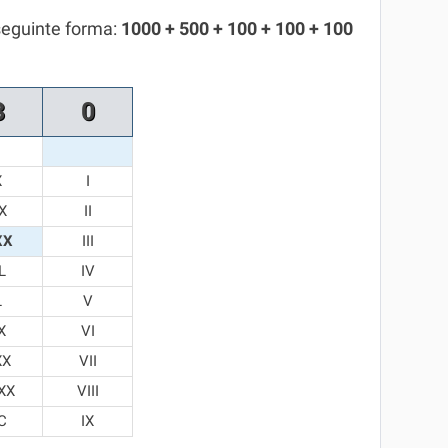
seguinte forma:
1000 + 500 + 100 + 100 + 100
3
0
X
I
X
II
XX
III
L
IV
L
V
X
VI
XX
VII
XX
VIII
C
IX