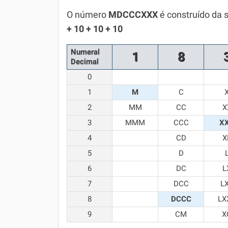
Química
O número
MDCCCXXX
é construído da 
+ 10 + 10 + 10
Todos os Exercícios
Numeral
1
8
Decimal
0
1
M
C
2
MM
CC
X
3
MMM
CCC
X
4
CD
X
5
D
6
DC
L
7
DCC
L
8
DCCC
LX
9
CM
X