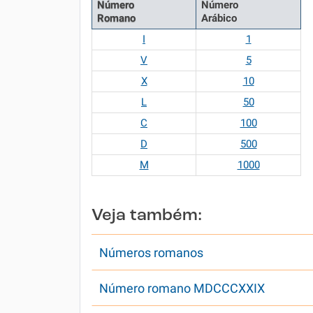
Número
Número
Romano
Arábico
I
1
V
5
X
10
L
50
C
100
D
500
M
1000
Veja também:
Números romanos
Número romano MDCCCXXIX