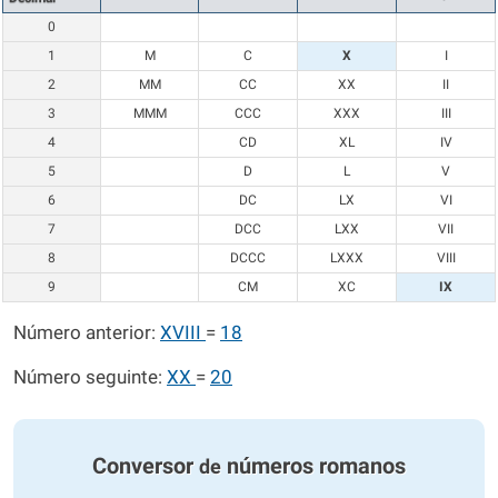
0
1
M
C
X
I
2
MM
CC
XX
II
3
MMM
CCC
XXX
III
4
CD
XL
IV
5
D
L
V
6
DC
LX
VI
7
DCC
LXX
VII
8
DCCC
LXXX
VIII
9
CM
XC
IX
Número anterior:
XVIII
=
18
Número seguinte:
XX
=
20
Conversor
números romanos
de