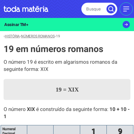
Busque
MEN
Assinar TM+
›
HISTÓRIA
›
NÚMEROS ROMANOS
›
19
19 em números romanos
O número 19 é escrito em algarismos romanos da
seguinte forma: XIX
19
=
XIX
O número
XIX
é construído da seguinte forma:
10 + 10 -
1
Numeral
1
9
Decimal