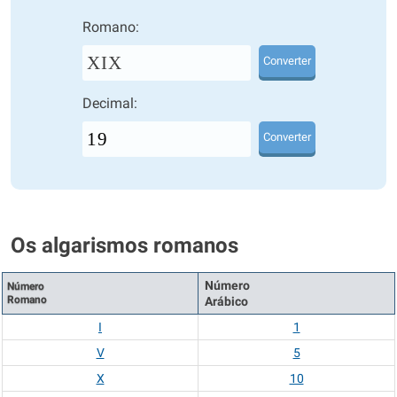
Romano:
XIX
Converter
Decimal:
Converter
Os algarismos romanos
Número
Número
Romano
Arábico
I
1
V
5
X
10