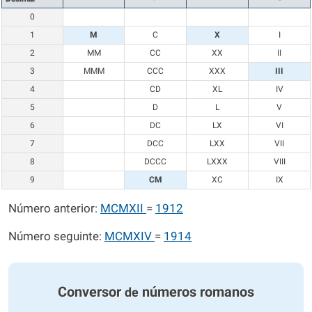
0
1
M
C
X
I
2
MM
CC
XX
II
3
MMM
CCC
XXX
III
4
CD
XL
IV
5
D
L
V
6
DC
LX
VI
7
DCC
LXX
VII
8
DCCC
LXXX
VIII
9
CM
XC
IX
Número anterior:
MCMXII
=
1912
Número seguinte:
MCMXIV
=
1914
Conversor
números romanos
de