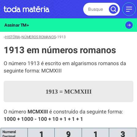
Busque
MEN
Assinar TM+
›
HISTÓRIA
›
NÚMEROS ROMANOS
›
1913
1913 em números romanos
O número 1913 é escrito em algarismos romanos da
seguinte forma: MCMXIII
1913
=
MCMXIII
O número
MCMXIII
é construído da seguinte forma:
1000 + 1000 - 100 + 10 + 1 + 1 + 1
Numeral
1
9
1
3
Decimal