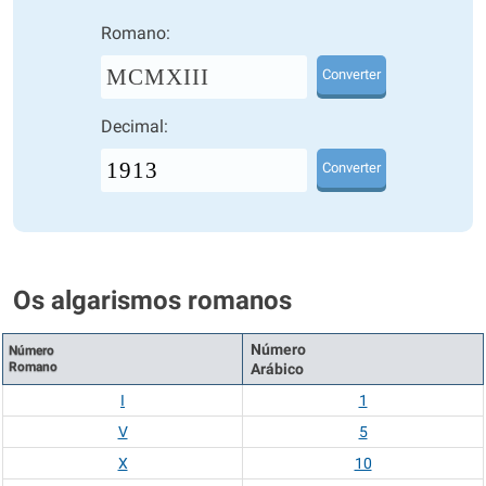
Romano:
MCMXIII
Converter
Decimal:
Converter
Os algarismos romanos
Número
Número
Romano
Arábico
I
1
V
5
X
10