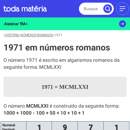
Busque
MEN
Assinar TM+
›
HISTÓRIA
›
NÚMEROS ROMANOS
›
1971
1971 em números romanos
O número 1971 é escrito em algarismos romanos da
seguinte forma: MCMLXXI
1971
=
MCMLXXI
O número
MCMLXXI
é construído da seguinte forma:
1000 + 1000 - 100 + 50 + 10 + 10 + 1
Numeral
1
9
7
1
Decimal