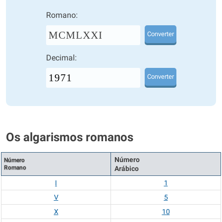
Romano:
MCMLXXI
Converter
Decimal:
Converter
Os algarismos romanos
Número
Número
Romano
Arábico
I
1
V
5
X
10