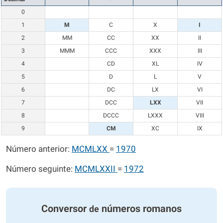
0
1
M
C
X
I
2
MM
CC
XX
II
3
MMM
CCC
XXX
III
4
CD
XL
IV
5
D
L
V
6
DC
LX
VI
7
DCC
LXX
VII
8
DCCC
LXXX
VIII
9
CM
XC
IX
Número anterior:
MCMLXX
=
1970
Número seguinte:
MCMLXXII
=
1972
Conversor
números romanos
de