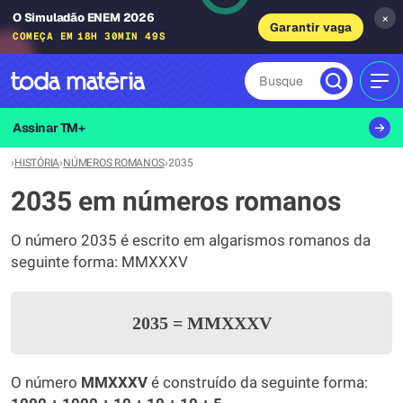
O Simuladão ENEM 2026
×
Garantir vaga
COMEÇA EM
18H 30MIN 49S
Busque
MEN
Assinar TM+
›
HISTÓRIA
›
NÚMEROS ROMANOS
›
2035
2035 em números romanos
O número 2035 é escrito em algarismos romanos da
seguinte forma: MMXXXV
2035
=
MMXXXV
O número
MMXXXV
é construído da seguinte forma: