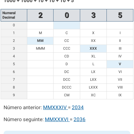
1000 + 1000 + 10 + 10 + 10 + 5
Numeral
2
0
3
5
Decimal
0
1
M
C
X
I
2
MM
CC
XX
II
3
MMM
CCC
XXX
III
4
CD
XL
IV
5
D
L
V
6
DC
LX
VI
7
DCC
LXX
VII
8
DCCC
LXXX
VIII
9
CM
XC
IX
Número anterior:
MMXXXIV
=
2034
Número seguinte:
MMXXXVI
=
2036