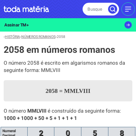
Busque
MEN
Assinar TM+
›
HISTÓRIA
›
NÚMEROS ROMANOS
›
2058
2058 em números romanos
O número 2058 é escrito em algarismos romanos da
seguinte forma: MMLVIII
2058
=
MMLVIII
O número
MMLVIII
é construído da seguinte forma:
1000 + 1000 + 50 + 5 + 1 + 1 + 1
Numeral
2
0
5
8
Decimal