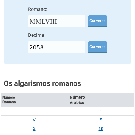
Romano:
MMLVIII
Converter
Decimal:
Converter
Os algarismos romanos
Número
Número
Romano
Arábico
I
1
V
5
X
10