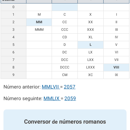
0
1
M
C
X
I
2
MM
CC
XX
II
3
MMM
CCC
XXX
III
4
CD
XL
IV
5
D
L
V
6
DC
LX
VI
7
DCC
LXX
VII
8
DCCC
LXXX
VIII
9
CM
XC
IX
Número anterior:
MMLVII
=
2057
Número seguinte:
MMLIX
=
2059
Conversor
números romanos
de