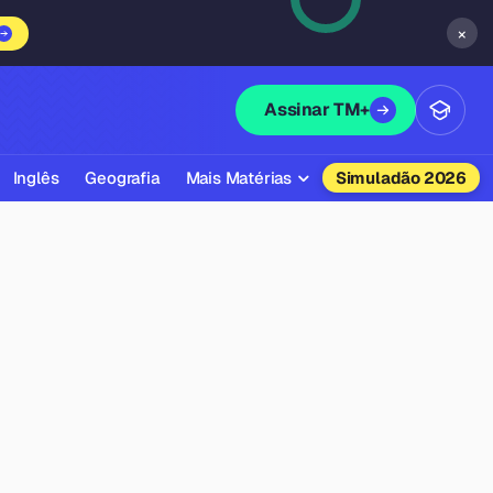
×
Assinar TM+
Inglês
Geografia
Mais Matérias
Simuladão 2026
Biologia
Química
Física
Filosofia
Literatura
Sociologia
Educação Física