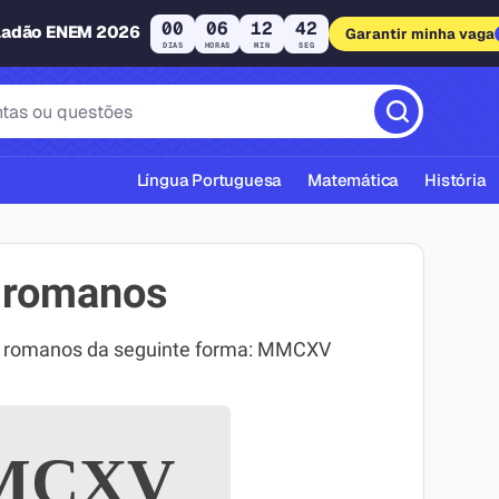
00
06
12
41
ladão ENEM 2026
Garantir minha vaga
DIAS
HORAS
MIN
SEG
Língua Portuguesa
Matemática
História
 romanos
s romanos da seguinte forma: MMCXV
cas ABNT
MCXV