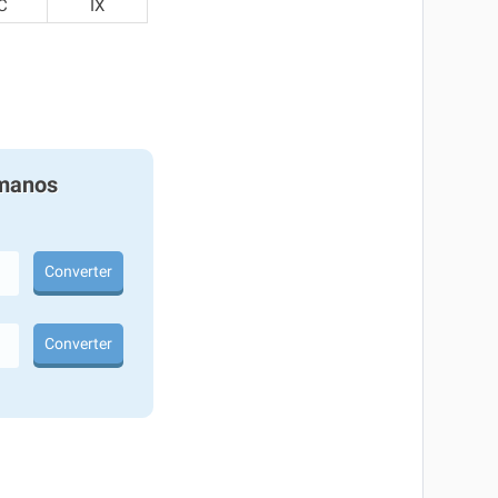
C
IX
manos
Converter
Converter