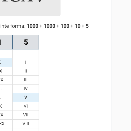
inte forma:
1000 + 1000 + 100 + 10 + 5
1
5
X
I
X
II
XX
III
L
IV
L
V
X
VI
XX
VII
XX
VIII