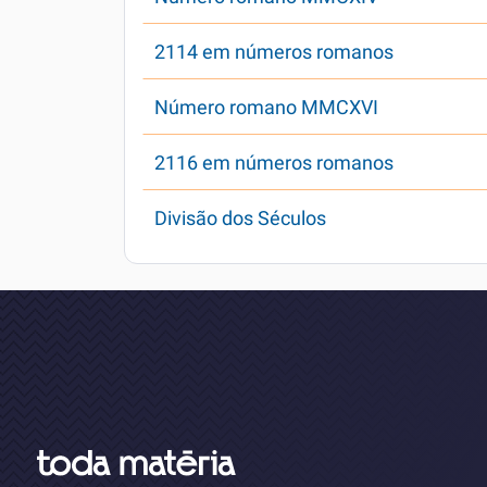
2114 em números romanos
Número romano MMCXVI
2116 em números romanos
Divisão dos Séculos