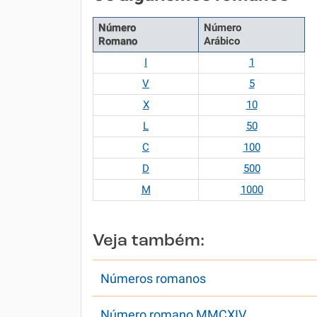
Número
Número
Romano
Arábico
I
1
V
5
X
10
L
50
C
100
D
500
M
1000
Veja também:
Números romanos
Número romano MMCXIV