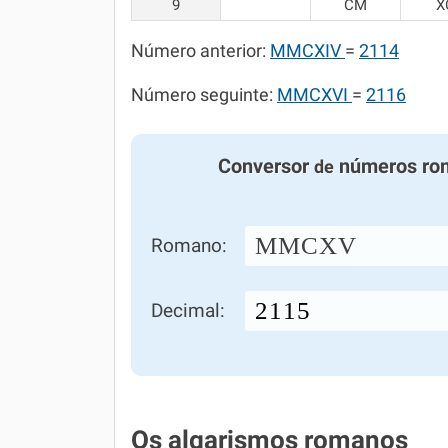
9
CM
X
Número anterior:
MMCXIV
=
2114
Número seguinte:
MMCXVI
=
2116
Conversor
números ro
de
MMCXV
Romano:
Decimal:
Os algarismos romanos