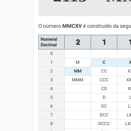
Simulador SiSU
Física
Química
O número
MMCXV
é construído da segu
Todos os Exercícios
Numeral
2
1
Decimal
0
1
M
C
2
MM
CC
X
3
MMM
CCC
X
4
CD
X
5
D
6
DC
L
7
DCC
L
8
DCCC
LX