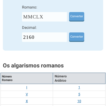
Romano:
MMCLX
Converter
Decimal:
Converter
Os algarismos romanos
Número
Número
Romano
Arábico
I
1
V
5
X
10