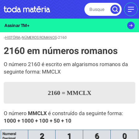
Busque
MEN
Assinar TM+
›
HISTÓRIA
›
NÚMEROS ROMANOS
›
2160
2160 em números romanos
O número 2160 é escrito em algarismos romanos da
seguinte forma: MMCLX
2160
=
MMCLX
O número
MMCLX
é construído da seguinte forma:
1000 + 1000 + 100 + 50 + 10
Numeral
2
1
6
0
Decimal