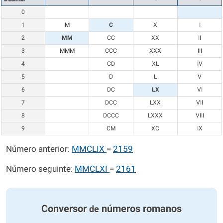
0
1
M
C
X
I
2
MM
CC
XX
II
3
MMM
CCC
XXX
III
4
CD
XL
IV
5
D
L
V
6
DC
LX
VI
7
DCC
LXX
VII
8
DCCC
LXXX
VIII
9
CM
XC
IX
Número anterior:
MMCLIX
=
2159
Número seguinte:
MMCLXI
=
2161
Conversor
números romanos
de