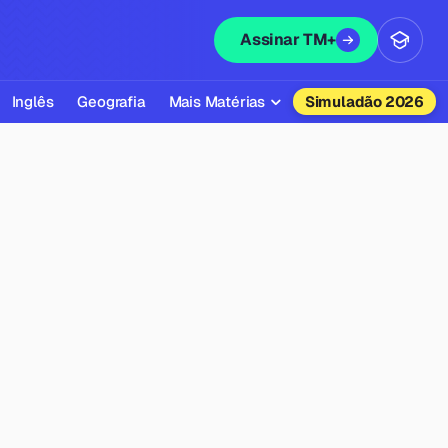
Assinar TM+
Inglês
Geografia
Mais Matérias
Simuladão 2026
Biologia
Química
Física
Filosofia
Literatura
Sociologia
Educação Física
Todas as Matérias