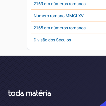
2163 em números romanos
Número romano MMCLXV
2165 em números romanos
Divisão dos Séculos