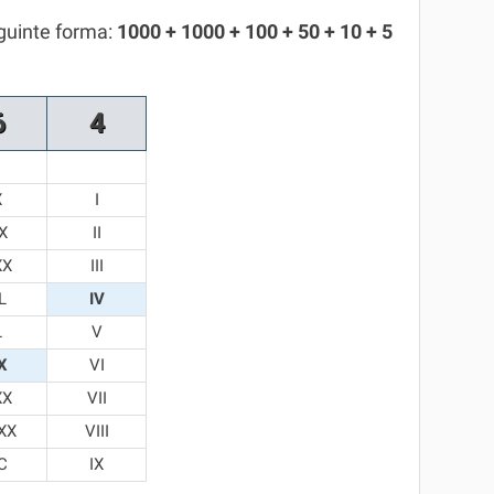
guinte forma:
1000 + 1000 + 100 + 50 + 10 + 5
6
4
X
I
X
II
XX
III
L
IV
L
V
X
VI
XX
VII
XX
VIII
C
IX