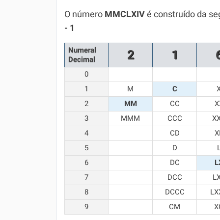
Química
O número
MMCLXIV
é construído da se
- 1
Todos os Exercícios
Numeral
2
1
Decimal
0
1
M
C
2
MM
CC
X
3
MMM
CCC
X
4
CD
X
5
D
6
DC
L
7
DCC
L
8
DCCC
LX
9
CM
X