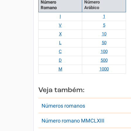
Número
Número
Romano
Arábico
I
1
V
5
X
10
L
50
C
100
D
500
M
1000
Veja também:
Números romanos
Número romano MMCLXIII