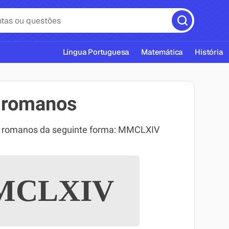
Língua Portuguesa
Matemática
História
 romanos
s romanos da seguinte forma: MMCLXIV
cas ABNT
CLXIV