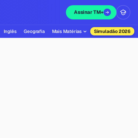
Assinar TM+
Inglês
Geografia
Mais Matérias
Simuladão 2026
Biologia
Química
Física
Filosofia
Literatura
Sociologia
Educação Física
Todas as Matérias