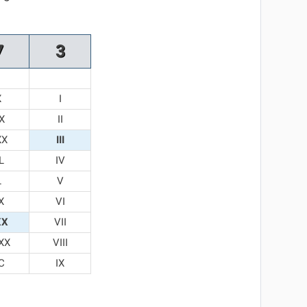
7
3
X
I
X
II
XX
III
L
IV
L
V
X
VI
XX
VII
XX
VIII
C
IX