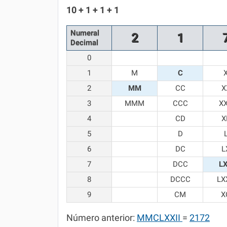
Química
10 + 1 + 1 + 1
Todos os Exercícios
Numeral
2
1
Decimal
0
1
M
C
2
MM
CC
X
3
MMM
CCC
X
4
CD
X
5
D
6
DC
L
7
DCC
L
8
DCCC
LX
9
CM
X
Número anterior:
MMCLXXII
=
2172