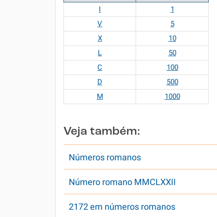
I
1
V
5
X
10
L
50
C
100
D
500
M
1000
Veja também:
Números romanos
Número romano MMCLXXII
2172 em números romanos