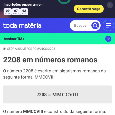
Inscrições encerram em
×
Garantir vaga
00
07
02
DIAS
HORAS
MIN
Busque
MEN
Assinar TM+
›
HISTÓRIA
›
NÚMEROS ROMANOS
›
2208
2208 em números romanos
O número 2208 é escrito em algarismos romanos da
seguinte forma: MMCCVIII
2208
=
MMCCVIII
O número
MMCCVIII
é construído da seguinte forma: