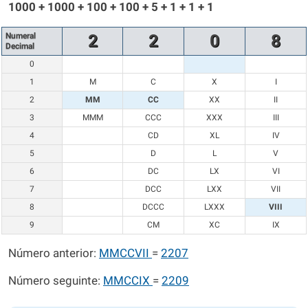
1000 + 1000 + 100 + 100 + 5 + 1 + 1 + 1
Numeral
2
2
0
8
Decimal
0
1
M
C
X
I
2
MM
CC
XX
II
3
MMM
CCC
XXX
III
4
CD
XL
IV
5
D
L
V
6
DC
LX
VI
7
DCC
LXX
VII
8
DCCC
LXXX
VIII
9
CM
XC
IX
Número anterior:
MMCCVII
=
2207
Número seguinte:
MMCCIX
=
2209