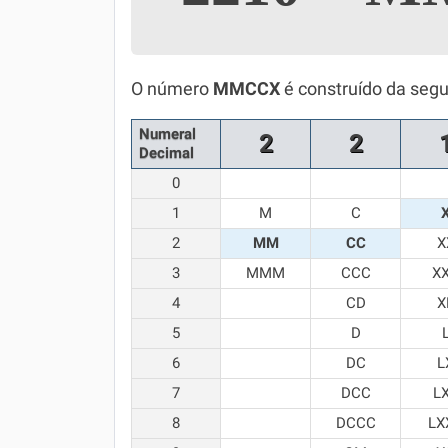
Simulador SiSU
Física
Química
O número
MMCCX
é construído da segu
Todos os Exercícios
Numeral
2
2
Decimal
0
1
M
C
2
MM
CC
X
3
MMM
CCC
X
4
CD
X
5
D
6
DC
L
7
DCC
L
8
DCCC
LX