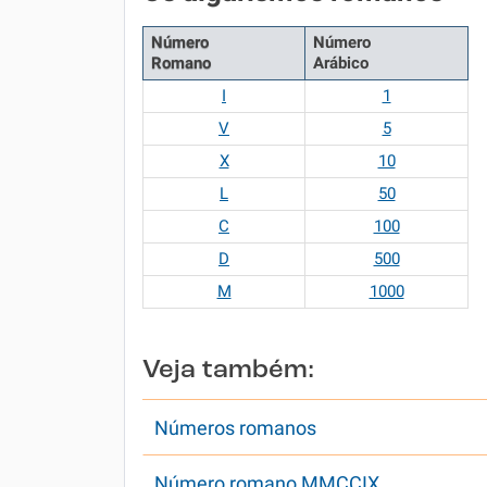
Número
Número
Romano
Arábico
I
1
V
5
X
10
L
50
C
100
D
500
M
1000
Veja também:
Números romanos
Número romano MMCCIX