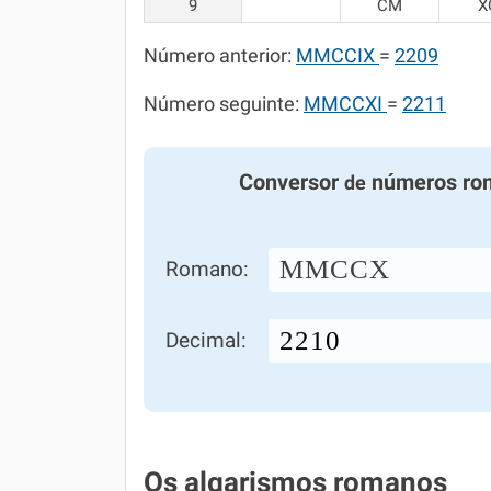
9
CM
X
Número anterior:
MMCCIX
=
2209
Número seguinte:
MMCCXI
=
2211
Conversor
números ro
de
MMCCX
Romano:
Decimal:
Os algarismos romanos