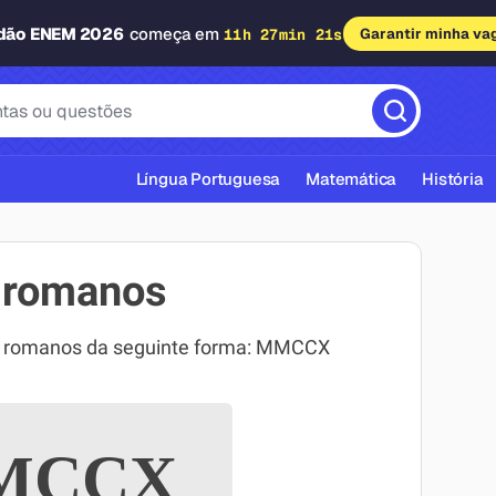
adão ENEM 2026
começa em
11h 27min 20s
Garantir minha va
Língua Portuguesa
Matemática
História
 romanos
s romanos da seguinte forma: MMCCX
cas ABNT
MCCX