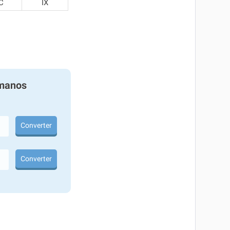
C
IX
manos
Converter
Converter