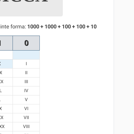
inte forma:
1000 + 1000 + 100 + 100 + 10
1
0
X
I
X
II
XX
III
L
IV
L
V
X
VI
XX
VII
XX
VIII