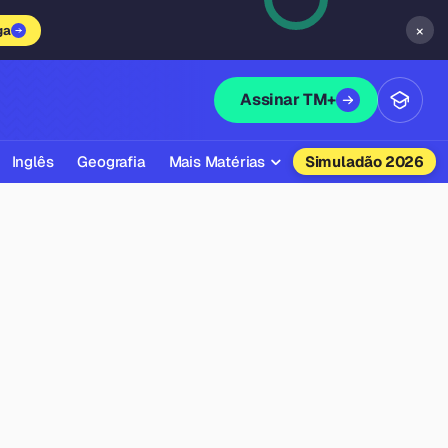
×
ga
Assinar TM+
Inglês
Geografia
Mais Matérias
Simuladão 2026
Biologia
Química
Física
Filosofia
Literatura
Sociologia
Educação Física