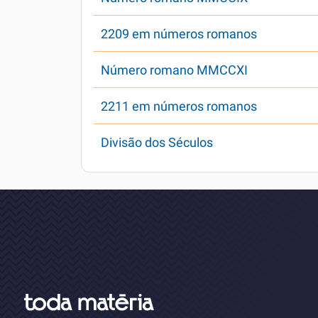
2209 em números romanos
Número romano MMCCXI
2211 em números romanos
Divisão dos Séculos