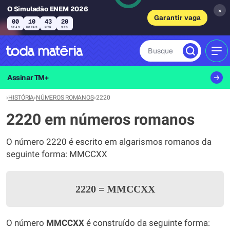
O Simuladão ENEM 2026
×
Garantir vaga
00
10
43
20
DIAS
HORAS
MIN
SEG
Busque
MEN
Assinar TM+
›
HISTÓRIA
›
NÚMEROS ROMANOS
›
2220
2220 em números romanos
O número 2220 é escrito em algarismos romanos da
seguinte forma: MMCCXX
2220
=
MMCCXX
O número
MMCCXX
é construído da seguinte forma: