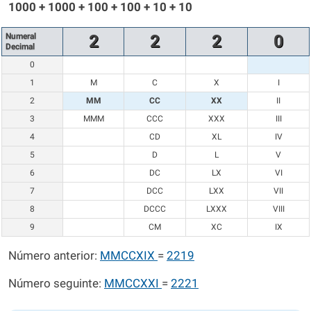
1000 + 1000 + 100 + 100 + 10 + 10
Numeral
2
2
2
0
Decimal
0
1
M
C
X
I
2
MM
CC
XX
II
3
MMM
CCC
XXX
III
4
CD
XL
IV
5
D
L
V
6
DC
LX
VI
7
DCC
LXX
VII
8
DCCC
LXXX
VIII
9
CM
XC
IX
Número anterior:
MMCCXIX
=
2219
Número seguinte:
MMCCXXI
=
2221