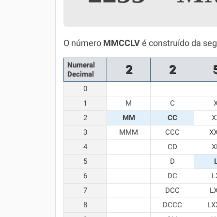
Simulador SiSU
Física
Química
O número
MMCCLV
é construído da seg
Todos os Exercícios
Numeral
2
2
Decimal
0
1
M
C
2
MM
CC
X
3
MMM
CCC
X
4
CD
X
5
D
6
DC
L
7
DCC
L
8
DCCC
LX