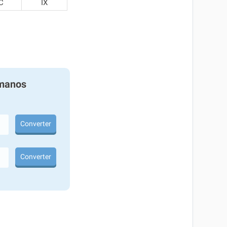
C
IX
manos
Converter
Converter