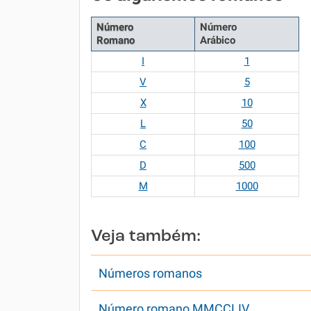
Número
Número
Romano
Arábico
I
1
V
5
X
10
L
50
C
100
D
500
M
1000
Veja também:
Números romanos
Número romano MMCCLIV