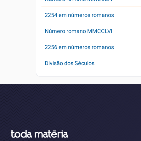
2254 em números romanos
Número romano MMCCLVI
2256 em números romanos
Divisão dos Séculos