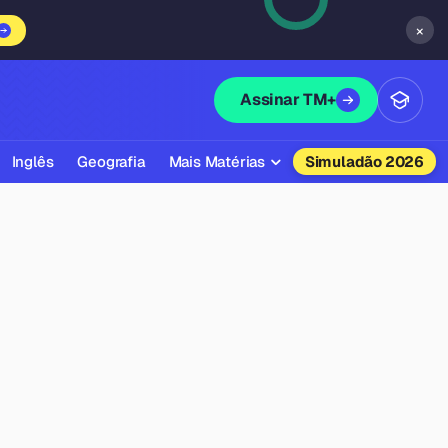
×
Assinar TM+
Inglês
Geografia
Mais Matérias
Simuladão 2026
Biologia
Química
Física
Filosofia
Literatura
Sociologia
Educação Física