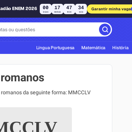
00
17
47
33
ladão ENEM 2026
Garantir minha vaga
DIAS
HORAS
MIN
SEG
Língua Portuguesa
Matemática
História
 romanos
s romanos da seguinte forma: MMCCLV
cas ABNT
CCLV