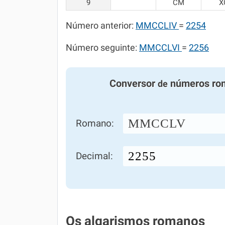
9
CM
X
Número anterior:
MMCCLIV
=
2254
Número seguinte:
MMCCLVI
=
2256
Conversor
números ro
de
MMCCLV
Romano:
Decimal:
Os algarismos romanos