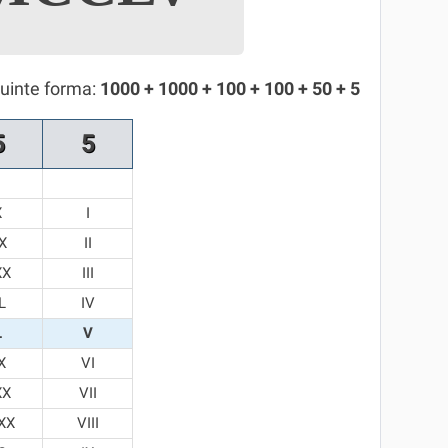
uinte forma:
1000 + 1000 + 100 + 100 + 50 + 5
5
5
X
I
X
II
XX
III
L
IV
L
V
X
VI
XX
VII
XX
VIII