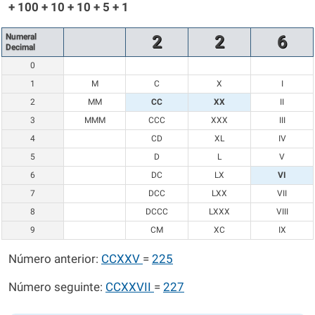
+ 100 + 10 + 10 + 5 + 1
Numeral
2
2
6
Decimal
0
1
M
C
X
I
2
MM
CC
XX
II
3
MMM
CCC
XXX
III
4
CD
XL
IV
5
D
L
V
6
DC
LX
VI
7
DCC
LXX
VII
8
DCCC
LXXX
VIII
9
CM
XC
IX
Número anterior:
CCXXV
=
225
Número seguinte:
CCXXVII
=
227