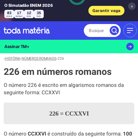
O Simuladão ENEM 2026
×
Garantir vaga
03
17
12
35
DIAS
HORAS
MIN
SEG
Busque
MEN
Assinar TM+
›
HISTÓRIA
›
NÚMEROS ROMANOS
›
226
226 em números romanos
O número 226 é escrito em algarismos romanos da
seguinte forma: CCXXVI
226
=
CCXXVI
O número
CCXXVI
é construído da seguinte forma:
100