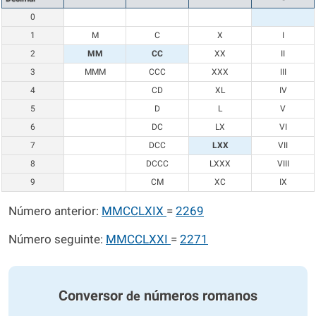
0
1
M
C
X
I
2
MM
CC
XX
II
3
MMM
CCC
XXX
III
4
CD
XL
IV
5
D
L
V
6
DC
LX
VI
7
DCC
LXX
VII
8
DCCC
LXXX
VIII
9
CM
XC
IX
Número anterior:
MMCCLXIX
=
2269
Número seguinte:
MMCCLXXI
=
2271
Conversor
números romanos
de