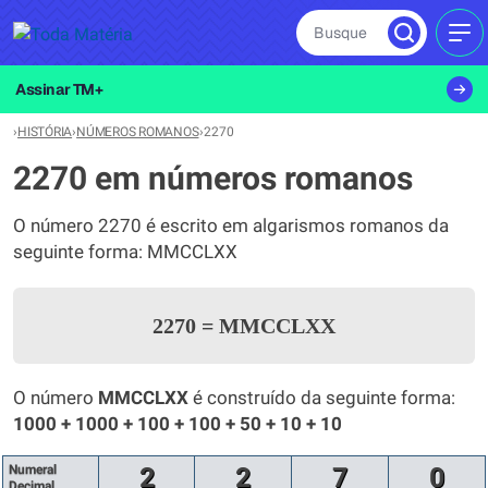
Busque
MEN
Assinar TM+
›
HISTÓRIA
›
NÚMEROS ROMANOS
›
2270
2270 em números romanos
O número 2270 é escrito em algarismos romanos da
seguinte forma: MMCCLXX
2270
=
MMCCLXX
O número
MMCCLXX
é construído da seguinte forma:
1000 + 1000 + 100 + 100 + 50 + 10 + 10
Numeral
2
2
7
0
Decimal