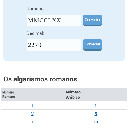
Romano:
MMCCLXX
Converter
Decimal:
Converter
Os algarismos romanos
Número
Número
Romano
Arábico
I
1
V
5
X
10