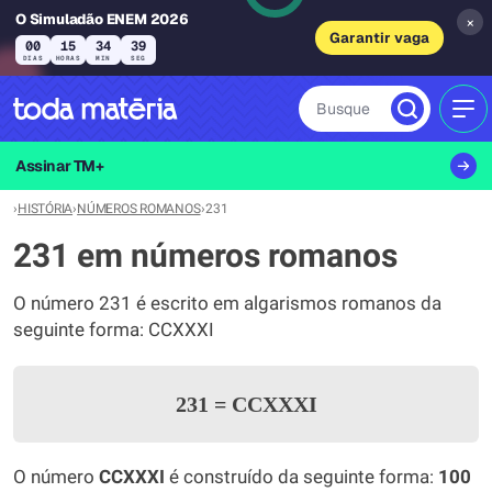
O Simuladão ENEM 2026
×
Garantir vaga
00
15
34
39
DIAS
HORAS
MIN
SEG
Busque
MEN
Assinar TM+
›
HISTÓRIA
›
NÚMEROS ROMANOS
›
231
231 em números romanos
O número 231 é escrito em algarismos romanos da
seguinte forma: CCXXXI
231
=
CCXXXI
O número
CCXXXI
é construído da seguinte forma:
100