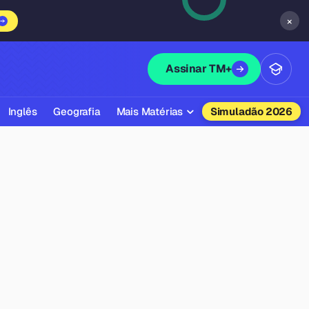
×
Assinar TM+
Inglês
Geografia
Mais Matérias
Simuladão 2026
Biologia
Química
Física
Filosofia
Literatura
Sociologia
Educação Física