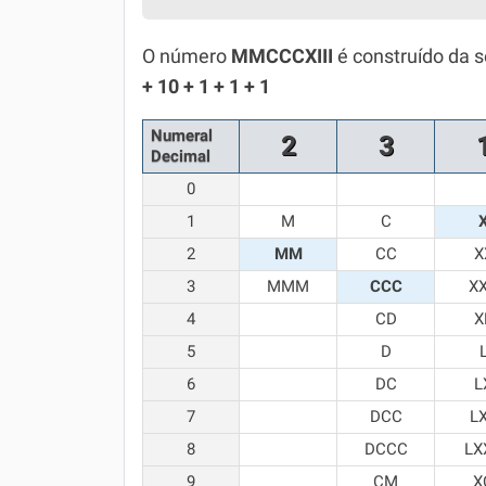
Simulador SiSU
Física
O número
MMCCCXIII
é construído da 
Química
+ 10 + 1 + 1 + 1
Todos os Exercícios
Numeral
2
3
Decimal
0
1
M
C
2
MM
CC
X
3
MMM
CCC
X
4
CD
X
5
D
6
DC
L
7
DCC
L
8
DCCC
LX
9
CM
X