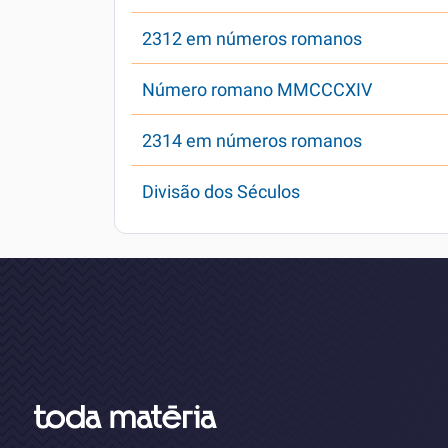
2312 em números romanos
Número romano MMCCCXIV
2314 em números romanos
Divisão dos Séculos