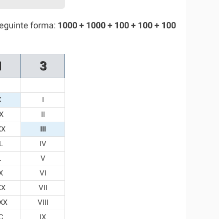
seguinte forma:
1000 + 1000 + 100 + 100 + 100
1
3
X
I
X
II
XX
III
L
IV
L
V
X
VI
XX
VII
XX
VIII
C
IX