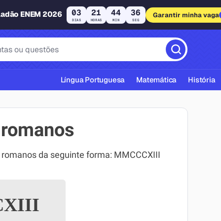
03
21
44
35
ladão ENEM 2026
Garantir minha vaga
DIAS
HORAS
MIN
SEG
Língua Portuguesa
Matemática
História
 romanos
s romanos da seguinte forma: MMCCCXIII
cas ABNT
XIII