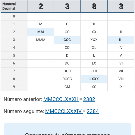
Numeral
2
3
8
3
Decimal
0
1
M
C
X
I
2
MM
CC
XX
II
3
MMM
CCC
XXX
III
4
CD
XL
IV
5
D
L
V
6
DC
LX
VI
7
DCC
LXX
VII
8
DCCC
LXXX
VIII
9
CM
XC
IX
Número anterior:
MMCCCLXXXII
=
2382
Número seguinte:
MMCCCLXXXIV
=
2384