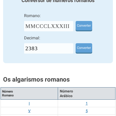
Conversor
números romanos
de
Romano:
MMCCCLXXXIII
Converter
Decimal:
Converter
Os algarismos romanos
Número
Número
Romano
Arábico
I
1
V
5