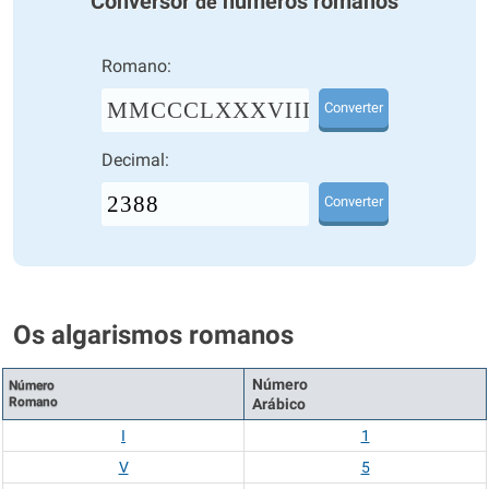
Conversor
números romanos
de
Romano:
MMCCCLXXXVIII
Converter
Decimal:
Converter
Os algarismos romanos
Número
Número
Romano
Arábico
I
1
V
5