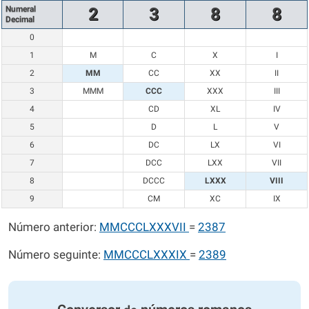
Numeral
2
3
8
8
Decimal
0
1
M
C
X
I
2
MM
CC
XX
II
3
MMM
CCC
XXX
III
4
CD
XL
IV
5
D
L
V
6
DC
LX
VI
7
DCC
LXX
VII
8
DCCC
LXXX
VIII
9
CM
XC
IX
Número anterior:
MMCCCLXXXVII
=
2387
Número seguinte:
MMCCCLXXXIX
=
2389