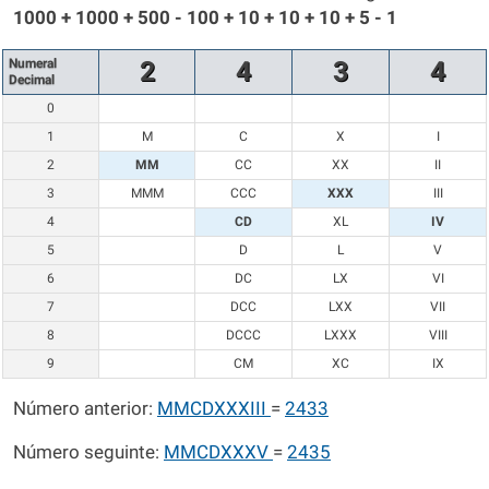
1000 + 1000 + 500 - 100 + 10 + 10 + 10 + 5 - 1
Numeral
2
4
3
4
Decimal
0
1
M
C
X
I
2
MM
CC
XX
II
3
MMM
CCC
XXX
III
4
CD
XL
IV
5
D
L
V
6
DC
LX
VI
7
DCC
LXX
VII
8
DCCC
LXXX
VIII
9
CM
XC
IX
Número anterior:
MMCDXXXIII
=
2433
Número seguinte:
MMCDXXXV
=
2435