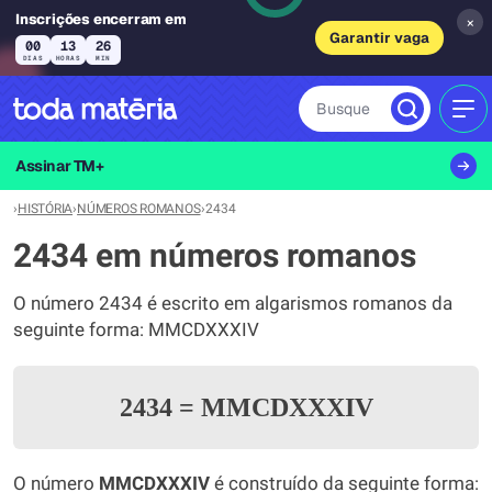
Inscrições encerram em
×
Garantir vaga
00
13
26
DIAS
HORAS
MIN
Busque
MEN
Assinar TM+
›
HISTÓRIA
›
NÚMEROS ROMANOS
›
2434
2434 em números romanos
O número 2434 é escrito em algarismos romanos da
seguinte forma: MMCDXXXIV
2434
=
MMCDXXXIV
O número
MMCDXXXIV
é construído da seguinte forma: