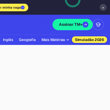
×
ir minha vaga
Assinar TM+
Inglês
Geografia
Mais Matérias
Simuladão 2026
Biologia
Química
Física
Filosofia
Literatura
Sociologia
Educação Física