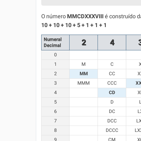
Simulador SiSU
Física
O número
MMCDXXXVIII
é construído d
Química
10 + 10 + 10 + 5 + 1 + 1 + 1
Todos os Exercícios
Numeral
2
4
Decimal
0
1
M
C
2
MM
CC
X
3
MMM
CCC
X
4
CD
X
5
D
6
DC
L
7
DCC
L
8
DCCC
LX
9
CM
X