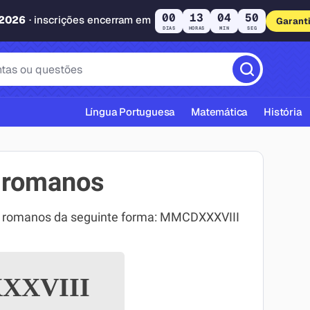
00
13
04
49
 2026
· inscrições encerram em
Garant
DIAS
HORAS
MIN
SEG
Língua Portuguesa
Matemática
História
 romanos
s romanos da seguinte forma: MMCDXXXVIII
cas ABNT
XVIII