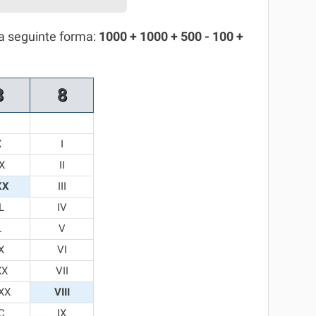
a seguinte forma:
1000 + 1000 + 500 - 100 +
3
8
X
I
X
II
XX
III
L
IV
L
V
X
VI
XX
VII
XX
VIII
C
IX