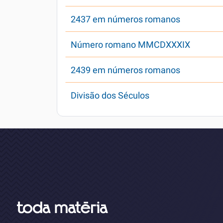
2437 em números romanos
Número romano MMCDXXXIX
2439 em números romanos
Divisão dos Séculos