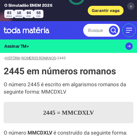
O Simuladão ENEM 2026
×
Garantir vaga
03
16
04
55
DIAS
HORAS
MIN
SEG
Busque
MEN
Assinar TM+
›
HISTÓRIA
›
NÚMEROS ROMANOS
›
2445
2445 em números romanos
O número 2445 é escrito em algarismos romanos da
seguinte forma: MMCDXLV
2445
=
MMCDXLV
O número
MMCDXLV
é construído da seguinte forma: