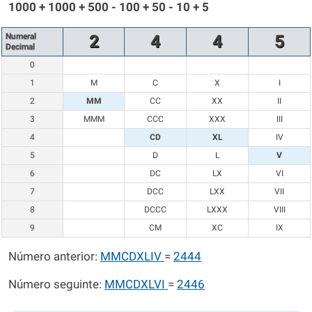
1000 + 1000 + 500 - 100 + 50 - 10 + 5
Numeral
2
4
4
5
Decimal
0
1
M
C
X
I
2
MM
CC
XX
II
3
MMM
CCC
XXX
III
4
CD
XL
IV
5
D
L
V
6
DC
LX
VI
7
DCC
LXX
VII
8
DCCC
LXXX
VIII
9
CM
XC
IX
Número anterior:
MMCDXLIV
=
2444
Número seguinte:
MMCDXLVI
=
2446