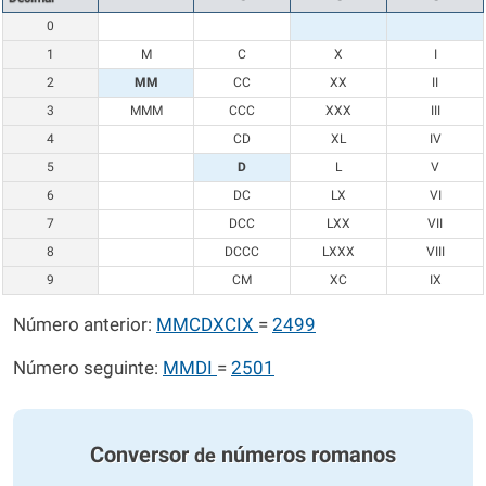
0
1
M
C
X
I
2
MM
CC
XX
II
3
MMM
CCC
XXX
III
4
CD
XL
IV
5
D
L
V
6
DC
LX
VI
7
DCC
LXX
VII
8
DCCC
LXXX
VIII
9
CM
XC
IX
Número anterior:
MMCDXCIX
=
2499
Número seguinte:
MMDI
=
2501
Conversor
números romanos
de