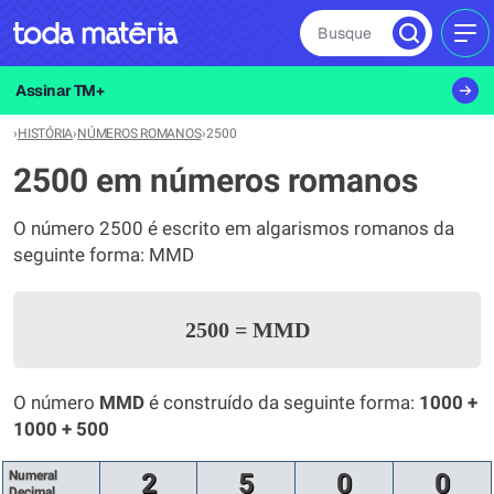
Busque
MEN
Assinar TM+
›
HISTÓRIA
›
NÚMEROS ROMANOS
›
2500
2500 em números romanos
O número 2500 é escrito em algarismos romanos da
seguinte forma: MMD
2500
=
MMD
O número
MMD
é construído da seguinte forma:
1000 +
1000 + 500
Numeral
2
5
0
0
Decimal