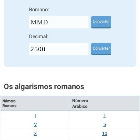
Romano:
MMD
Converter
Decimal:
Converter
Os algarismos romanos
Número
Número
Romano
Arábico
I
1
V
5
X
10