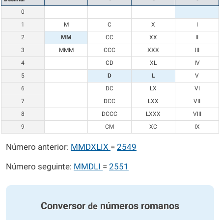
0
1
M
C
X
I
2
MM
CC
XX
II
3
MMM
CCC
XXX
III
4
CD
XL
IV
5
D
L
V
6
DC
LX
VI
7
DCC
LXX
VII
8
DCCC
LXXX
VIII
9
CM
XC
IX
Número anterior:
MMDXLIX
=
2549
Número seguinte:
MMDLI
=
2551
Conversor
números romanos
de