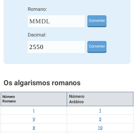
Romano:
MMDL
Converter
Decimal:
Converter
Os algarismos romanos
Número
Número
Romano
Arábico
I
1
V
5
X
10