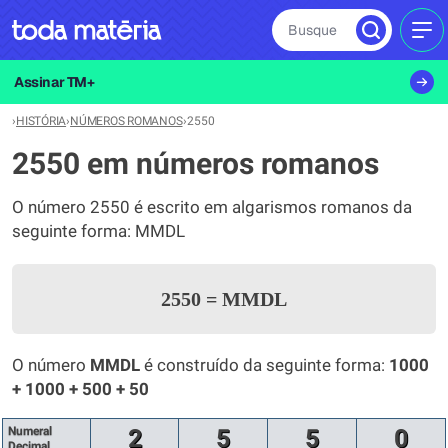
Busque
MEN
Assinar TM+
›
HISTÓRIA
›
NÚMEROS ROMANOS
›
2550
2550 em números romanos
O número 2550 é escrito em algarismos romanos da
seguinte forma: MMDL
2550
=
MMDL
O número
MMDL
é construído da seguinte forma:
1000
+ 1000 + 500 + 50
Numeral
2
5
5
0
Decimal