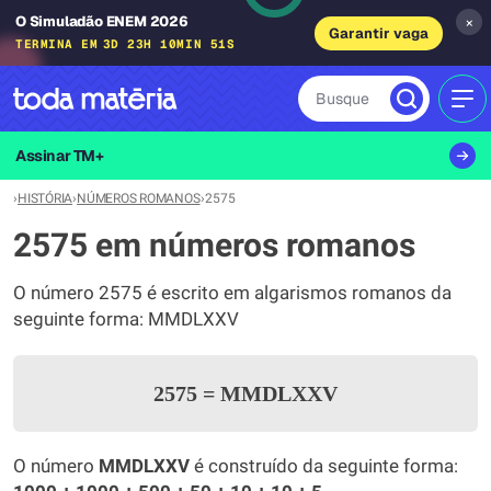
O Simuladão ENEM 2026
×
Garantir vaga
TERMINA EM
3D 23H 10MIN 51S
Busque
MEN
Assinar TM+
›
HISTÓRIA
›
NÚMEROS ROMANOS
›
2575
2575 em números romanos
O número 2575 é escrito em algarismos romanos da
seguinte forma: MMDLXXV
2575
=
MMDLXXV
O número
MMDLXXV
é construído da seguinte forma: