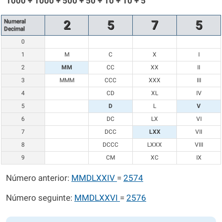
1000 + 1000 + 500 + 50 + 10 + 10 + 5
Numeral
2
5
7
5
Decimal
0
1
M
C
X
I
2
MM
CC
XX
II
3
MMM
CCC
XXX
III
4
CD
XL
IV
5
D
L
V
6
DC
LX
VI
7
DCC
LXX
VII
8
DCCC
LXXX
VIII
9
CM
XC
IX
Número anterior:
MMDLXXIV
=
2574
Número seguinte:
MMDLXXVI
=
2576