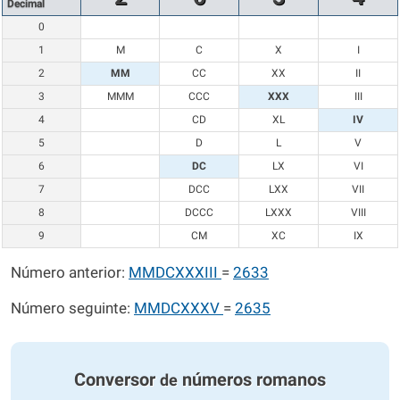
Decimal
0
1
M
C
X
I
2
MM
CC
XX
II
3
MMM
CCC
XXX
III
4
CD
XL
IV
5
D
L
V
6
DC
LX
VI
7
DCC
LXX
VII
8
DCCC
LXXX
VIII
9
CM
XC
IX
Número anterior:
MMDCXXXIII
=
2633
Número seguinte:
MMDCXXXV
=
2635
Conversor
números romanos
de