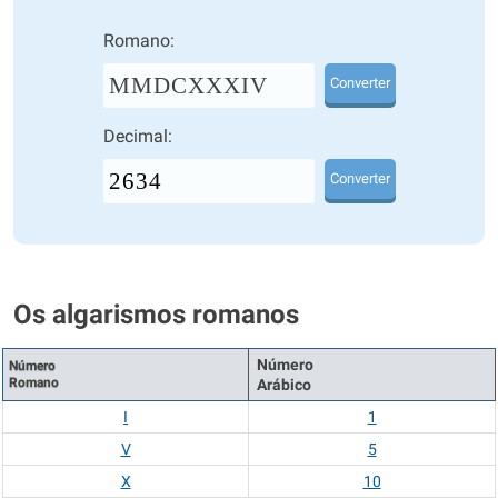
Romano:
MMDCXXXIV
Converter
Decimal:
Converter
Os algarismos romanos
Número
Número
Romano
Arábico
I
1
V
5
X
10