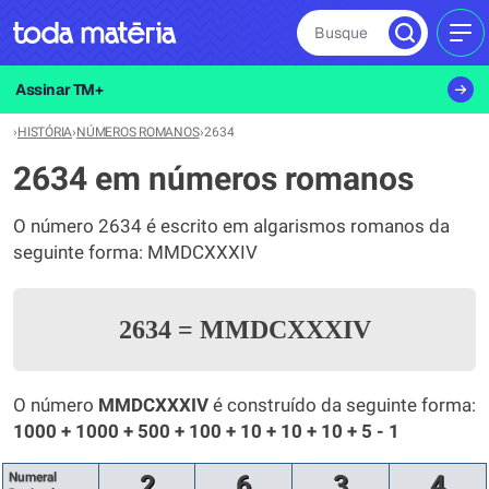
Busque
MEN
Assinar TM+
›
HISTÓRIA
›
NÚMEROS ROMANOS
›
2634
2634 em números romanos
O número 2634 é escrito em algarismos romanos da
seguinte forma: MMDCXXXIV
2634
=
MMDCXXXIV
O número
MMDCXXXIV
é construído da seguinte forma:
1000 + 1000 + 500 + 100 + 10 + 10 + 10 + 5 - 1
Numeral
2
6
3
4