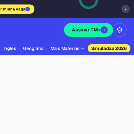
×
ir minha vaga
Assinar TM+
Inglês
Geografia
Mais Matérias
Simuladão 2026
Biologia
Química
Física
Filosofia
Literatura
Sociologia
Educação Física