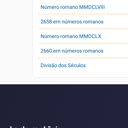
Número romano MMDCLVIII
2658 em números romanos
Número romano MMDCLX
2660 em números romanos
Divisão dos Séculos