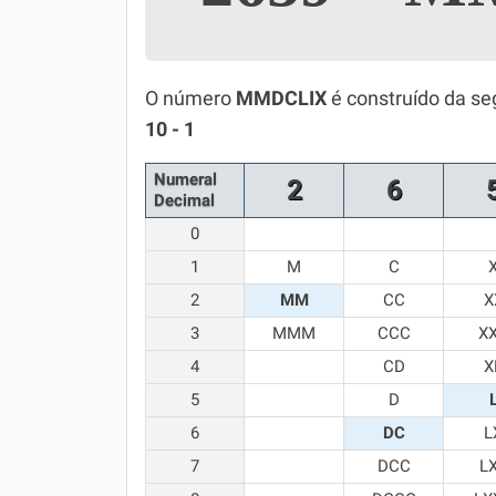
Simulador SiSU
Física
Química
O número
MMDCLIX
é construído da se
10 - 1
Todos os Exercícios
Numeral
2
6
Decimal
0
1
M
C
2
MM
CC
X
3
MMM
CCC
X
4
CD
X
5
D
6
DC
L
7
DCC
L