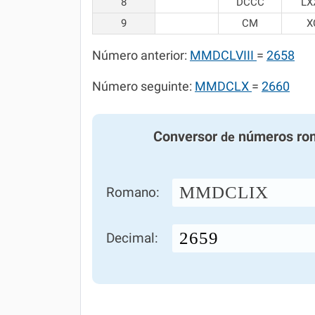
8
DCCC
LX
9
CM
X
Número anterior:
MMDCLVIII
=
2658
Número seguinte:
MMDCLX
=
2660
Conversor
números ro
de
MMDCLIX
Romano:
Decimal: