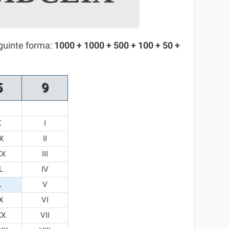
guinte forma:
1000 + 1000 + 500 + 100 + 50 +
5
9
X
I
X
II
XX
III
L
IV
L
V
X
VI
XX
VII