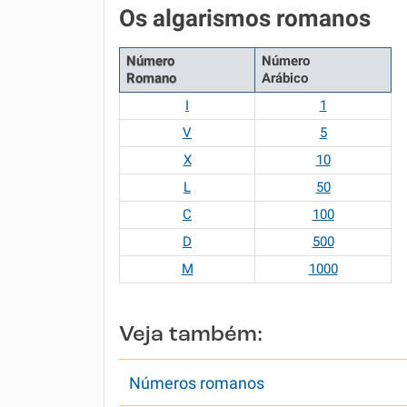
Os algarismos romanos
Número
Número
Romano
Arábico
I
1
V
5
X
10
L
50
C
100
D
500
M
1000
Veja também:
Números romanos