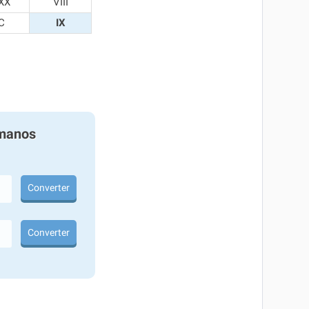
XX
VIII
C
IX
manos
Converter
Converter