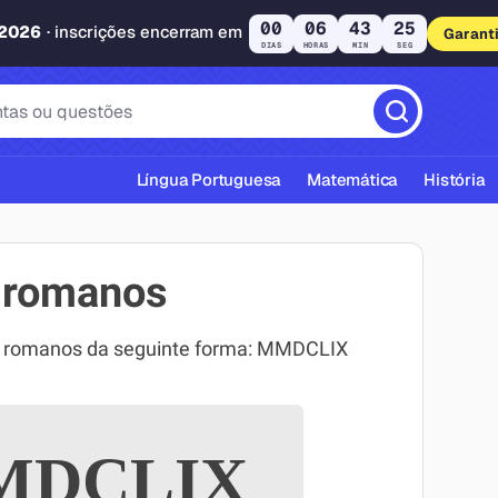
00
06
43
24
 2026
· inscrições encerram em
Garant
DIAS
HORAS
MIN
SEG
Língua Portuguesa
Matemática
História
 romanos
s romanos da seguinte forma: MMDCLIX
cas ABNT
DCLIX