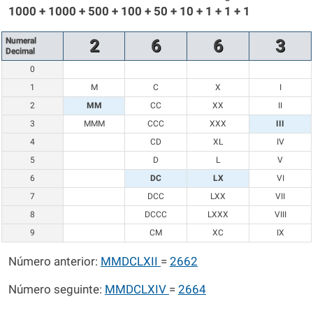
1000 + 1000 + 500 + 100 + 50 + 10 + 1 + 1 + 1
Numeral
2
6
6
3
Decimal
0
1
M
C
X
I
2
MM
CC
XX
II
3
MMM
CCC
XXX
III
4
CD
XL
IV
5
D
L
V
6
DC
LX
VI
7
DCC
LXX
VII
8
DCCC
LXXX
VIII
9
CM
XC
IX
Número anterior:
MMDCLXII
=
2662
Número seguinte:
MMDCLXIV
=
2664