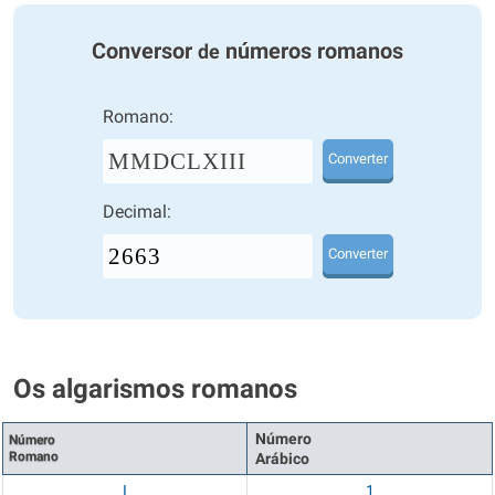
Conversor
números romanos
de
Romano:
MMDCLXIII
Converter
Decimal:
Converter
Os algarismos romanos
Número
Número
Romano
Arábico
I
1