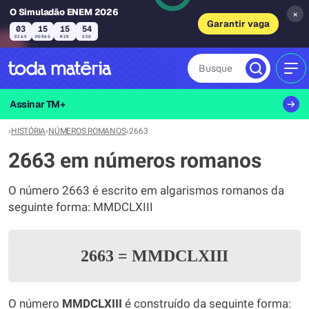
O Simuladão ENEM 2026
×
Garantir vaga
03
15
15
54
DIAS
HORAS
MIN
SEG
Busque
MEN
Assinar TM+
›
HISTÓRIA
›
NÚMEROS ROMANOS
›
2663
2663 em números romanos
O número 2663 é escrito em algarismos romanos da
seguinte forma: MMDCLXIII
2663
=
MMDCLXIII
O número
MMDCLXIII
é construído da seguinte forma: