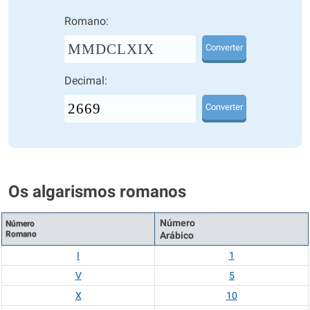
Romano:
MMDCLXIX
Converter
Decimal:
Converter
Os algarismos romanos
Número
Número
Romano
Arábico
I
1
V
5
X
10