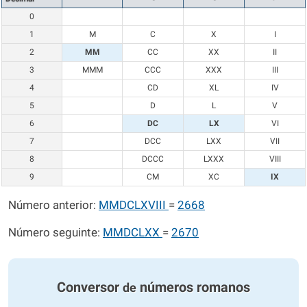
0
1
M
C
X
I
2
MM
CC
XX
II
3
MMM
CCC
XXX
III
4
CD
XL
IV
5
D
L
V
6
DC
LX
VI
7
DCC
LXX
VII
8
DCCC
LXXX
VIII
9
CM
XC
IX
Número anterior:
MMDCLXVIII
=
2668
Número seguinte:
MMDCLXX
=
2670
Conversor
números romanos
de