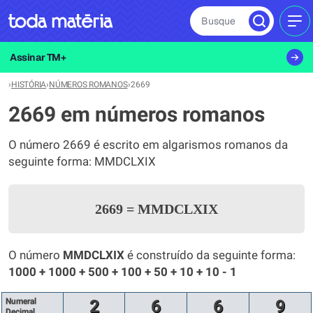
Busque
MEN
Assinar TM+
›
HISTÓRIA
›
NÚMEROS ROMANOS
›
2669
2669 em números romanos
O número 2669 é escrito em algarismos romanos da
seguinte forma: MMDCLXIX
2669
=
MMDCLXIX
O número
MMDCLXIX
é construído da seguinte forma:
1000 + 1000 + 500 + 100 + 50 + 10 + 10 - 1
Numeral
2
6
6
9
Decimal