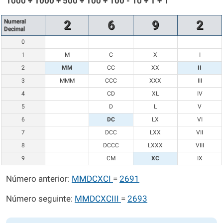
1000 + 1000 + 500 + 100 + 100 - 10 + 1 + 1
Numeral
2
6
9
2
Decimal
0
1
M
C
X
I
2
MM
CC
XX
II
3
MMM
CCC
XXX
III
4
CD
XL
IV
5
D
L
V
6
DC
LX
VI
7
DCC
LXX
VII
8
DCCC
LXXX
VIII
9
CM
XC
IX
Número anterior:
MMDCXCI
=
2691
Número seguinte:
MMDCXCIII
=
2693