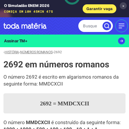
O Simuladão ENEM 2026
×
Garantir vaga
COMEÇA EM
10H 45MIN 47S
Busque
MEN
Assinar TM+
›
HISTÓRIA
›
NÚMEROS ROMANOS
›
2692
2692 em números romanos
O número 2692 é escrito em algarismos romanos da
seguinte forma: MMDCXCII
2692
=
MMDCXCII
O número
MMDCXCII
é construído da seguinte forma: