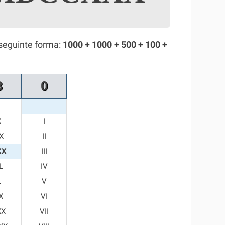
seguinte forma:
1000 + 1000 + 500 + 100 +
3
0
X
I
X
II
XX
III
L
IV
L
V
X
VI
XX
VII