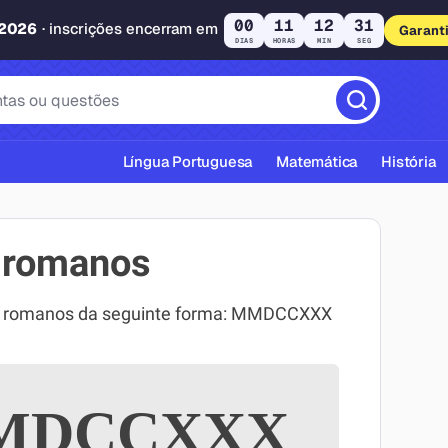
00
11
12
30
 2026
· inscrições encerram em
Garant
DIAS
HORAS
MIN
SEG
Língua Portuguesa
Matemática
História
 romanos
os romanos da seguinte forma: MMDCCXXX
cas ABNT
DCCXXX