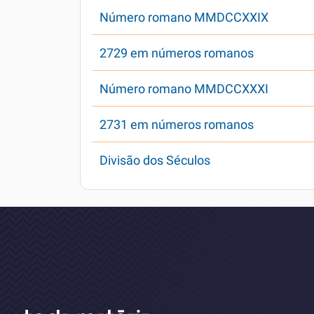
Número romano MMDCCXXIX
2729 em números romanos
Número romano MMDCCXXXI
2731 em números romanos
Divisão dos Séculos