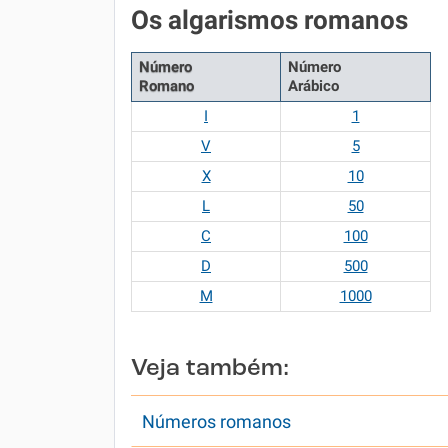
Os algarismos romanos
Número
Número
Romano
Arábico
I
1
V
5
X
10
L
50
C
100
D
500
M
1000
Veja também:
Números romanos