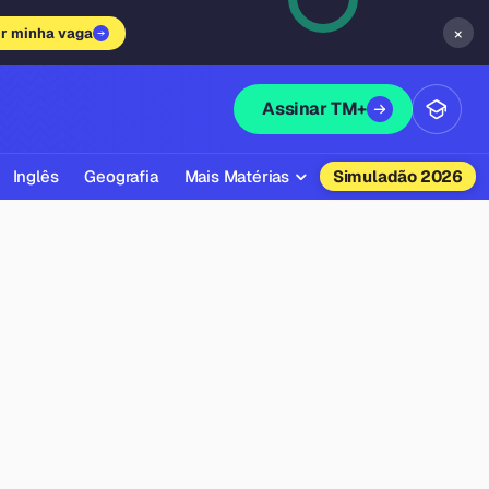
×
ir minha vaga
Assinar TM+
Inglês
Geografia
Mais Matérias
Simuladão 2026
Biologia
Química
Física
Filosofia
Literatura
Sociologia
Educação Física