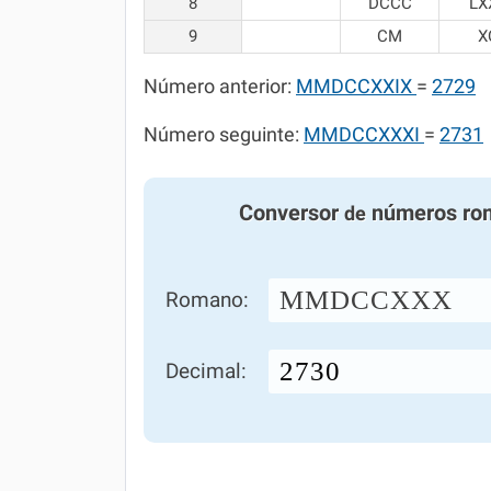
8
DCCC
LX
9
CM
X
Número anterior:
MMDCCXXIX
=
2729
Número seguinte:
MMDCCXXXI
=
2731
Conversor
números ro
de
MMDCCXXX
Romano:
Decimal: