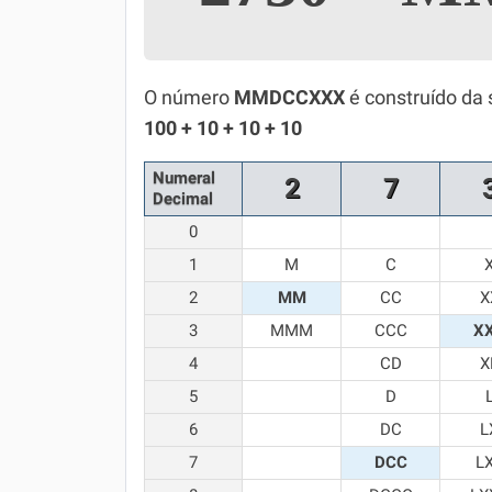
Simulador SiSU
Física
Química
O número
MMDCCXXX
é construído da 
100 + 10 + 10 + 10
Todos os Exercícios
Numeral
2
7
Decimal
0
1
M
C
2
MM
CC
X
3
MMM
CCC
X
4
CD
X
5
D
6
DC
L
7
DCC
L