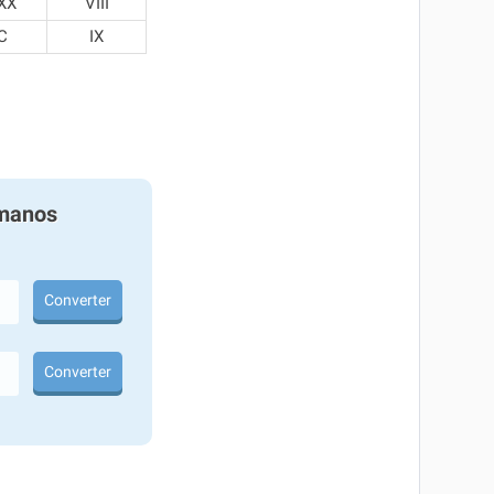
XX
VIII
C
IX
manos
Converter
Converter