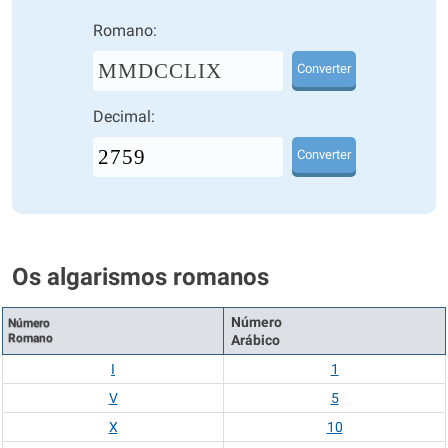
Romano:
MMDCCLIX
Converter
Decimal:
Converter
Os algarismos romanos
Número
Número
Romano
Arábico
I
1
V
5
X
10