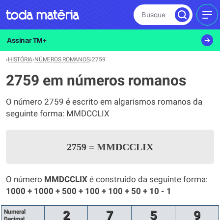
Busque
MEN
Assinar TM+
›
HISTÓRIA
›
NÚMEROS ROMANOS
›
2759
2759 em números romanos
O número 2759 é escrito em algarismos romanos da
seguinte forma: MMDCCLIX
2759
=
MMDCCLIX
O número
MMDCCLIX
é construído da seguinte forma:
1000 + 1000 + 500 + 100 + 100 + 50 + 10 - 1
Numeral
2
7
5
9
Decimal