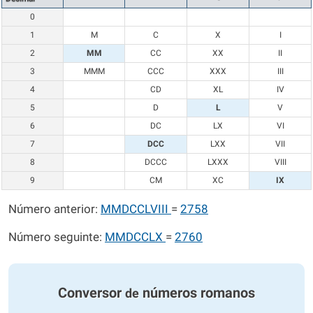
0
1
M
C
X
I
2
MM
CC
XX
II
3
MMM
CCC
XXX
III
4
CD
XL
IV
5
D
L
V
6
DC
LX
VI
7
DCC
LXX
VII
8
DCCC
LXXX
VIII
9
CM
XC
IX
Número anterior:
MMDCCLVIII
=
2758
Número seguinte:
MMDCCLX
=
2760
Conversor
números romanos
de