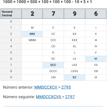
1000 + 1000 + 500 + 100 + 100 + 100 - 10 + 5 + 1
Numeral
2
7
9
6
Decimal
0
1
M
C
X
I
2
MM
CC
XX
II
3
MMM
CCC
XXX
III
4
CD
XL
IV
5
D
L
V
6
DC
LX
VI
7
DCC
LXX
VII
8
DCCC
LXXX
VIII
9
CM
XC
IX
Número anterior:
MMDCCXCV
=
2795
Número seguinte:
MMDCCXCVII
=
2797