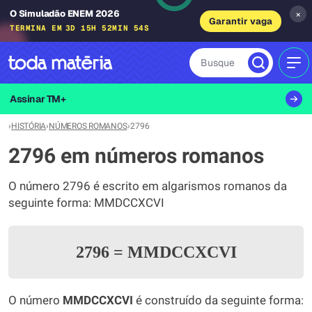
O Simuladão ENEM 2026
×
Garantir vaga
TERMINA EM
3D 15H 52MIN 54S
Busque
MEN
Assinar TM+
›
HISTÓRIA
›
NÚMEROS ROMANOS
›
2796
2796 em números romanos
O número 2796 é escrito em algarismos romanos da
seguinte forma: MMDCCXCVI
2796
=
MMDCCXCVI
O número
MMDCCXCVI
é construído da seguinte forma: