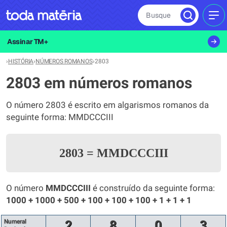
Busque
MEN
Assinar TM+
›
HISTÓRIA
›
NÚMEROS ROMANOS
›
2803
2803 em números romanos
O número 2803 é escrito em algarismos romanos da
seguinte forma: MMDCCCIII
2803
=
MMDCCCIII
O número
MMDCCCIII
é construído da seguinte forma:
1000 + 1000 + 500 + 100 + 100 + 100 + 1 + 1 + 1
Numeral
2
8
0
3