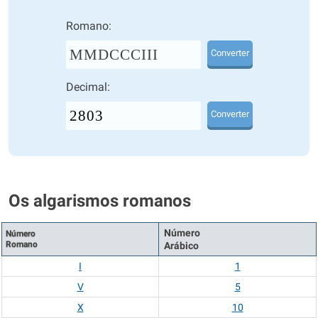
Romano:
MMDCCCIII
Converter
Decimal:
Converter
Os algarismos romanos
Número
Número
Romano
Arábico
I
1
V
5
X
10