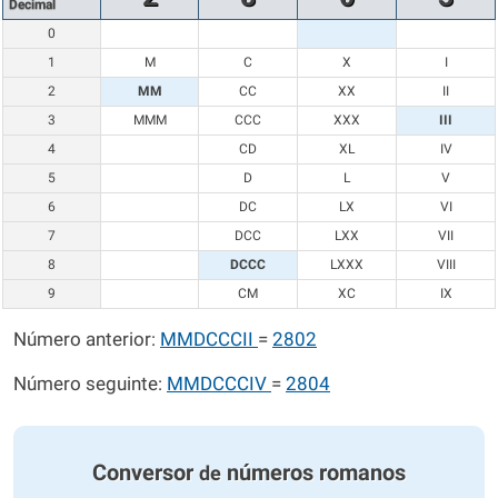
Decimal
0
1
M
C
X
I
2
MM
CC
XX
II
3
MMM
CCC
XXX
III
4
CD
XL
IV
5
D
L
V
6
DC
LX
VI
7
DCC
LXX
VII
8
DCCC
LXXX
VIII
9
CM
XC
IX
Número anterior:
MMDCCCII
=
2802
Número seguinte:
MMDCCCIV
=
2804
Conversor
números romanos
de