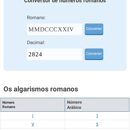
Conversor
números romanos
de
Romano:
MMDCCCXXIV
Converter
Decimal:
Converter
Os algarismos romanos
Número
Número
Romano
Arábico
I
1
V
5