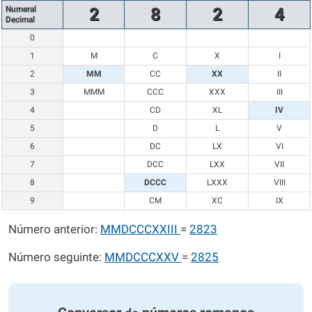
Numeral
2
8
2
4
Decimal
0
1
M
C
X
I
2
MM
CC
XX
II
3
MMM
CCC
XXX
III
4
CD
XL
IV
5
D
L
V
6
DC
LX
VI
7
DCC
LXX
VII
8
DCCC
LXXX
VIII
9
CM
XC
IX
Número anterior:
MMDCCCXXIII
=
2823
Número seguinte:
MMDCCCXXV
=
2825