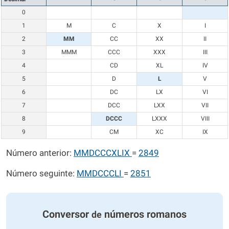
0
1
M
C
X
I
2
MM
CC
XX
II
3
MMM
CCC
XXX
III
4
CD
XL
IV
5
D
L
V
6
DC
LX
VI
7
DCC
LXX
VII
8
DCCC
LXXX
VIII
9
CM
XC
IX
Número anterior:
MMDCCCXLIX
=
2849
Número seguinte:
MMDCCCLI
=
2851
Conversor
números romanos
de