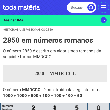
Busque
MEN
Assinar TM+
›
HISTÓRIA
›
NÚMEROS ROMANOS
›
2850
2850 em números romanos
O número 2850 é escrito em algarismos romanos da
seguinte forma: MMDCCCL
2850
=
MMDCCCL
O número
MMDCCCL
é construído da seguinte forma:
1000 + 1000 + 500 + 100 + 100 + 100 + 50
Numeral
2
8
5
0
Decimal