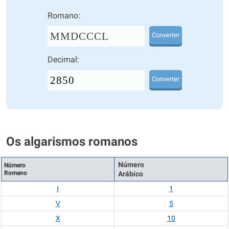
Romano:
MMDCCCL
Converter
Decimal:
Converter
Os algarismos romanos
Número
Número
Romano
Arábico
I
1
V
5
X
10