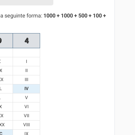
da seguinte forma:
1000 + 1000 + 500 + 100 +
9
4
X
I
X
II
XX
III
L
IV
L
V
X
VI
XX
VII
XX
VIII
C
IX