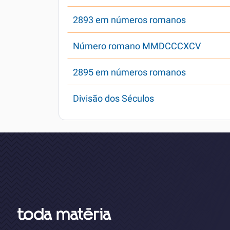
2893 em números romanos
Número romano MMDCCCXCV
2895 em números romanos
Divisão dos Séculos