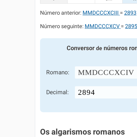
Número anterior:
MMDCCCXCIII
=
2893
Número seguinte:
MMDCCCXCV
=
289
Conversor
números ro
de
MMDCCCXCIV
Romano:
Decimal:
Os algarismos romanos