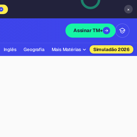
×
Assinar TM+
Inglês
Geografia
Mais Matérias
Simuladão 2026
Biologia
Química
Física
Filosofia
Literatura
Sociologia
Educação Física