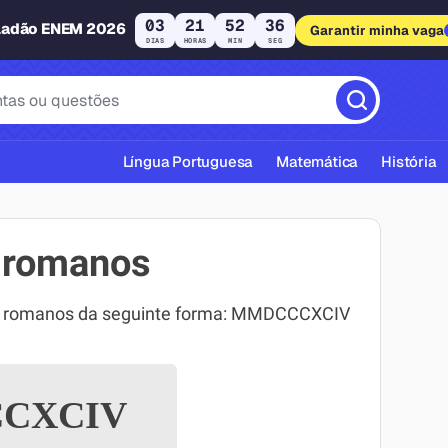
03
21
52
35
ladão ENEM 2026
Garantir minha vaga
DIAS
HORAS
MIN
SEG
Língua Portuguesa
Matemática
História
 romanos
os romanos da seguinte forma: MMDCCCXCIV
cas ABNT
CXCIV