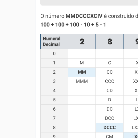
Simulador SiSU
Física
O número
MMDCCCXCIV
é construído 
Química
100 + 100 + 100 - 10 + 5 - 1
Todos os Exercícios
Numeral
2
8
Decimal
0
1
M
C
2
MM
CC
X
3
MMM
CCC
X
4
CD
X
5
D
6
DC
L
7
DCC
L
8
DCCC
LX
9
CM
X