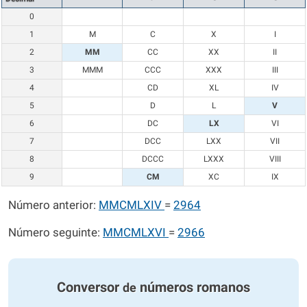
0
1
M
C
X
I
2
MM
CC
XX
II
3
MMM
CCC
XXX
III
4
CD
XL
IV
5
D
L
V
6
DC
LX
VI
7
DCC
LXX
VII
8
DCCC
LXXX
VIII
9
CM
XC
IX
Número anterior:
MMCMLXIV
=
2964
Número seguinte:
MMCMLXVI
=
2966
Conversor
números romanos
de