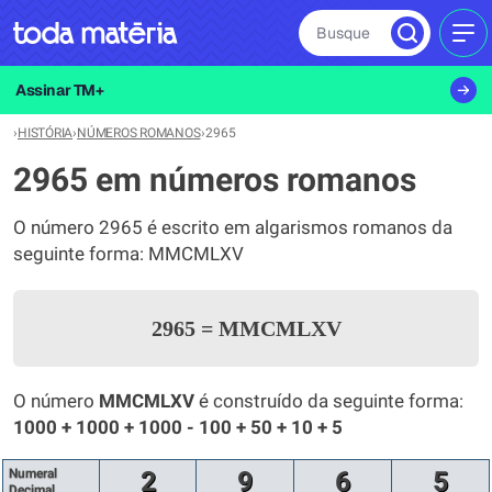
Busque
MEN
Assinar TM+
›
HISTÓRIA
›
NÚMEROS ROMANOS
›
2965
2965 em números romanos
O número 2965 é escrito em algarismos romanos da
seguinte forma: MMCMLXV
2965
=
MMCMLXV
O número
MMCMLXV
é construído da seguinte forma:
1000 + 1000 + 1000 - 100 + 50 + 10 + 5
Numeral
2
9
6
5
Decimal