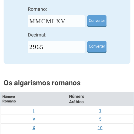
Romano:
MMCMLXV
Converter
Decimal:
Converter
Os algarismos romanos
Número
Número
Romano
Arábico
I
1
V
5
X
10