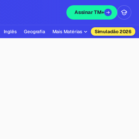
Assinar TM+
Inglês
Geografia
Mais Matérias
Simuladão 2026
Biologia
Química
Física
Filosofia
Literatura
Sociologia
Educação Física
Todas as Matérias