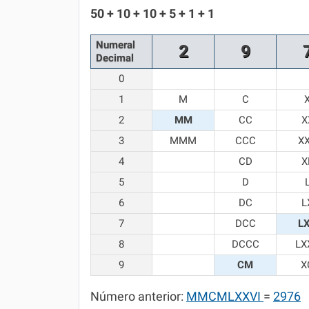
Química
50 + 10 + 10 + 5 + 1 + 1
Todos os Exercícios
Numeral
2
9
Decimal
0
1
M
C
2
MM
CC
X
3
MMM
CCC
X
4
CD
X
5
D
6
DC
L
7
DCC
L
8
DCCC
LX
9
CM
X
Número anterior:
MMCMLXXVI
=
2976