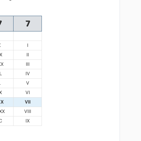
7
7
X
I
X
II
XX
III
L
IV
L
V
X
VI
XX
VII
XX
VIII
C
IX