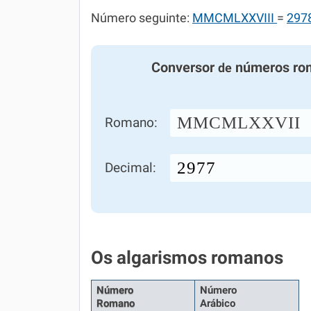
Número seguinte:
MMCMLXXVIII
=
297
Conversor
números ro
de
MMCMLXXVII
Romano:
Decimal:
Os algarismos romanos
Número
Número
Romano
Arábico