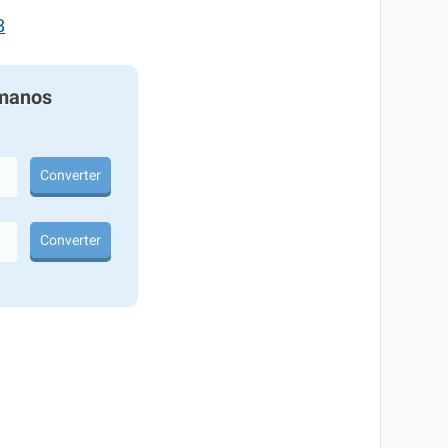
8
manos
Converter
Converter