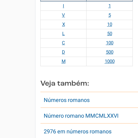
I
1
V
5
X
10
L
50
C
100
D
500
M
1000
Veja também:
Números romanos
Número romano MMCMLXXVI
2976 em números romanos