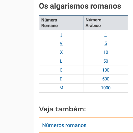
Os algarismos romanos
Número
Número
Romano
Arábico
I
1
V
5
X
10
L
50
C
100
D
500
M
1000
Veja também:
Números romanos