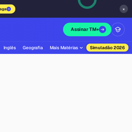
×
vaga
Assinar TM+
Inglês
Geografia
Mais Matérias
Simuladão 2026
Biologia
Química
Física
Filosofia
Literatura
Sociologia
Educação Física