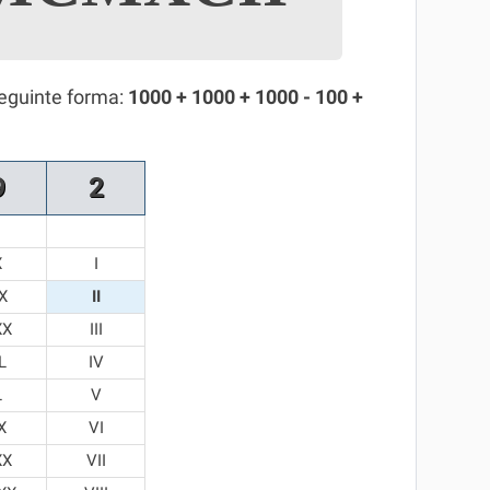
seguinte forma:
1000 + 1000 + 1000 - 100 +
9
2
X
I
X
II
XX
III
L
IV
L
V
X
VI
XX
VII