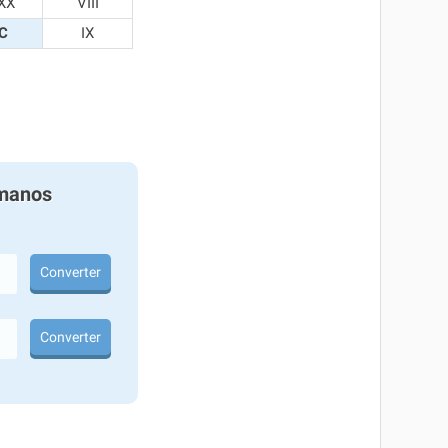
XX
VIII
C
IX
manos
Converter
Converter