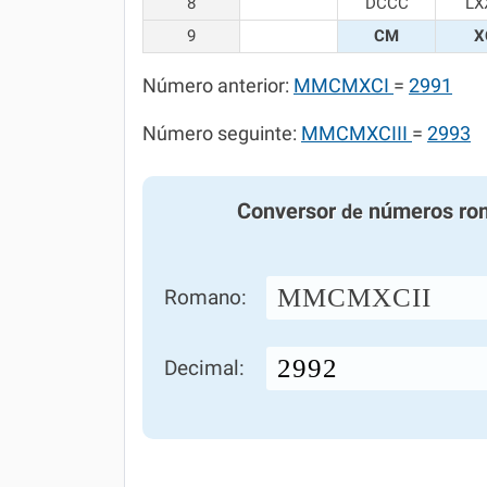
8
DCCC
LX
9
CM
X
Número anterior:
MMCMXCI
=
2991
Número seguinte:
MMCMXCIII
=
2993
Conversor
números ro
de
MMCMXCII
Romano:
Decimal: