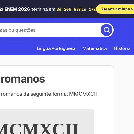
ão ENEM 2026
termina em
3d 20h 58min 16s
Garantir minha 
Língua Portuguesa
Matemática
História
 romanos
s romanos da seguinte forma: MMCMXCII
cas ABNT
CMXCII