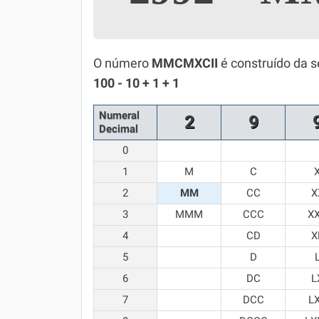
Simulador SiSU
Física
Química
O número
MMCMXCII
é construído da 
100 - 10 + 1 + 1
Todos os Exercícios
Numeral
2
9
Decimal
0
1
M
C
2
MM
CC
X
3
MMM
CCC
X
4
CD
X
5
D
6
DC
L
7
DCC
L