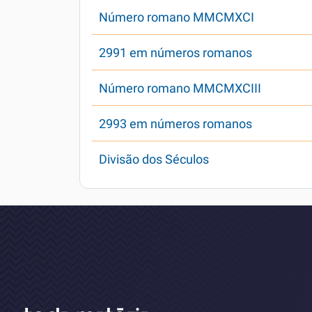
Número romano MMCMXCI
2991 em números romanos
Número romano MMCMXCIII
2993 em números romanos
Divisão dos Séculos