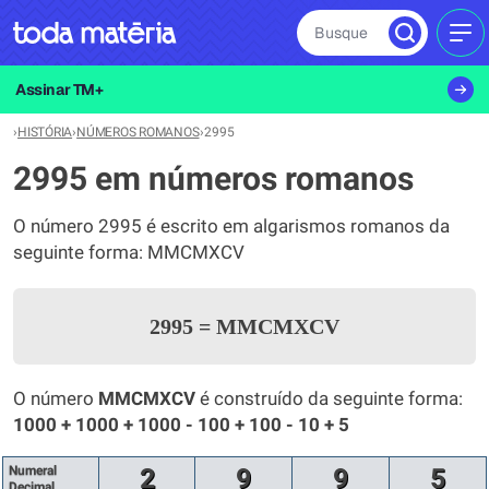
Busque
MEN
Assinar TM+
›
HISTÓRIA
›
NÚMEROS ROMANOS
›
2995
2995 em números romanos
O número 2995 é escrito em algarismos romanos da
seguinte forma: MMCMXCV
2995
=
MMCMXCV
O número
MMCMXCV
é construído da seguinte forma:
1000 + 1000 + 1000 - 100 + 100 - 10 + 5
Numeral
2
9
9
5
Decimal