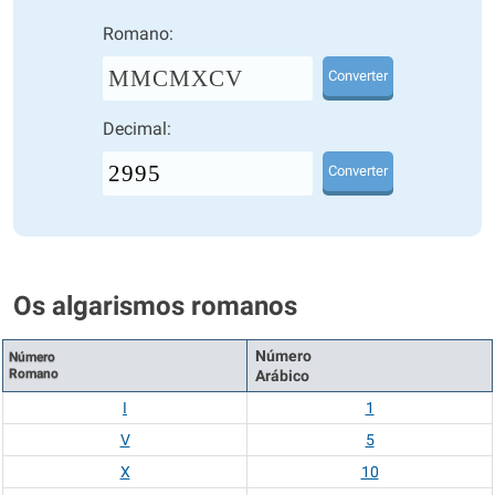
Romano:
MMCMXCV
Converter
Decimal:
Converter
Os algarismos romanos
Número
Número
Romano
Arábico
I
1
V
5
X
10