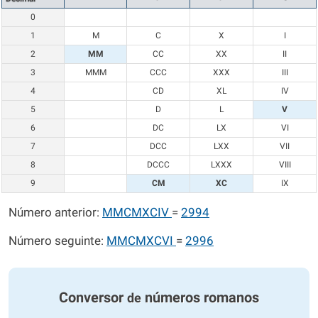
0
1
M
C
X
I
2
MM
CC
XX
II
3
MMM
CCC
XXX
III
4
CD
XL
IV
5
D
L
V
6
DC
LX
VI
7
DCC
LXX
VII
8
DCCC
LXXX
VIII
9
CM
XC
IX
Número anterior:
MMCMXCIV
=
2994
Número seguinte:
MMCMXCVI
=
2996
Conversor
números romanos
de