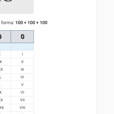
e forma:
100 + 100 + 100
0
0
X
I
X
II
XX
III
L
IV
L
V
X
VI
XX
VII
XX
VIII