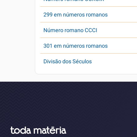
299 em números romanos
Número romano CCCI
301 em números romanos
Divisão dos Séculos