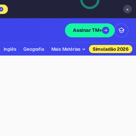
×
Assinar TM+
Inglês
Geografia
Mais Matérias
Simuladão 2026
Biologia
Química
Física
Filosofia
Literatura
Sociologia
Educação Física