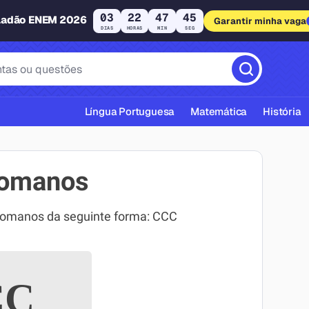
03
22
47
44
ladão ENEM 2026
Garantir minha vaga
DIAS
HORAS
MIN
SEG
Língua Portuguesa
Matemática
História
romanos
romanos da seguinte forma: CCC
cas ABNT
CC