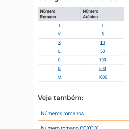
Número
Número
Romano
Arábico
I
1
V
5
X
10
L
50
C
100
D
500
M
1000
Veja também:
Números romanos
Número romano CCXCIX