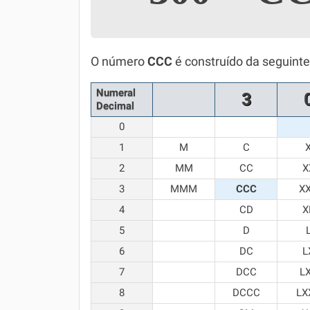
Simulador SiSU
Física
Química
O número
CCC
é construído da seguint
Todos os Exercícios
Numeral
3
Decimal
0
1
M
C
2
MM
CC
X
3
MMM
CCC
X
4
CD
X
5
D
6
DC
L
7
DCC
L
8
DCCC
LX