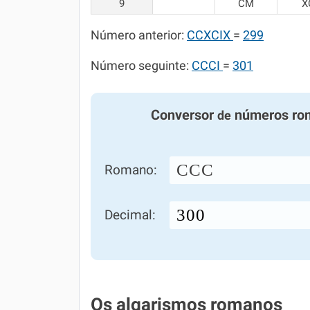
9
CM
X
Número anterior:
CCXCIX
=
299
Número seguinte:
CCCI
=
301
Conversor
números ro
de
CCC
Romano:
Decimal:
Os algarismos romanos