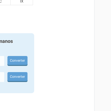
C
IX
manos
Converter
Converter