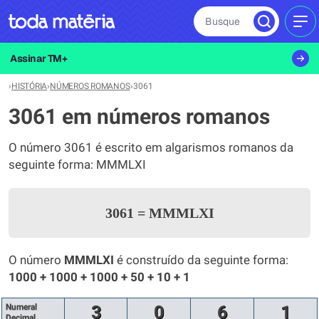
Busque
MEN
Assinar TM+
›
HISTÓRIA
›
NÚMEROS ROMANOS
›
3061
3061 em números romanos
O número 3061 é escrito em algarismos romanos da
seguinte forma: MMMLXI
3061
=
MMMLXI
O número
MMMLXI
é construído da seguinte forma:
1000 + 1000 + 1000 + 50 + 10 + 1
Numeral
3
0
6
1
Decimal