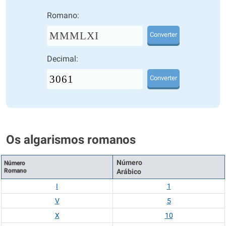
Romano:
MMMLXI
Converter
Decimal:
Converter
Os algarismos romanos
Número
Número
Romano
Arábico
I
1
V
5
X
10