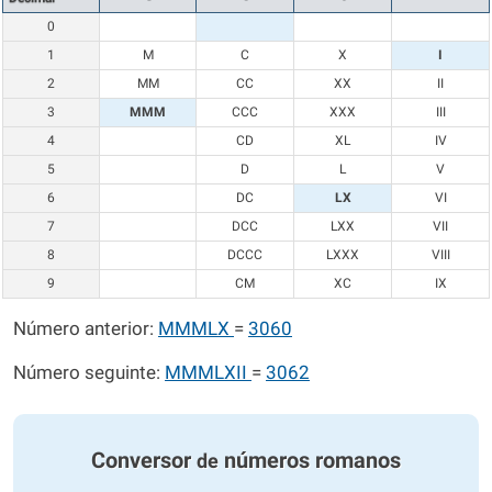
0
1
M
C
X
I
2
MM
CC
XX
II
3
MMM
CCC
XXX
III
4
CD
XL
IV
5
D
L
V
6
DC
LX
VI
7
DCC
LXX
VII
8
DCCC
LXXX
VIII
9
CM
XC
IX
Número anterior:
MMMLX
=
3060
Número seguinte:
MMMLXII
=
3062
Conversor
números romanos
de