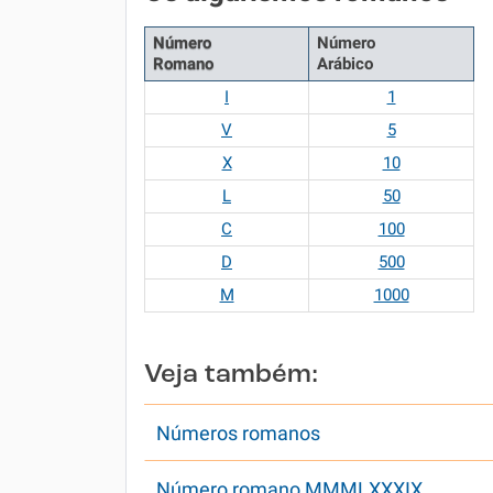
Número
Número
Romano
Arábico
I
1
V
5
X
10
L
50
C
100
D
500
M
1000
Veja também:
Números romanos
Número romano MMMLXXXIX