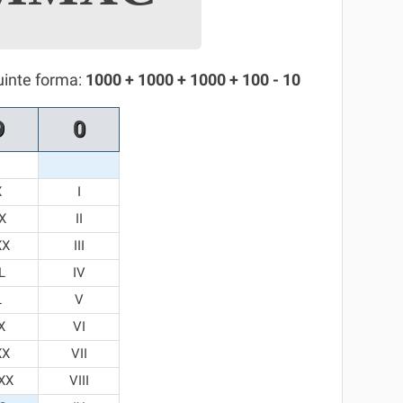
uinte forma:
1000 + 1000 + 1000 + 100 - 10
9
0
X
I
X
II
XX
III
L
IV
L
V
X
VI
XX
VII
XX
VIII