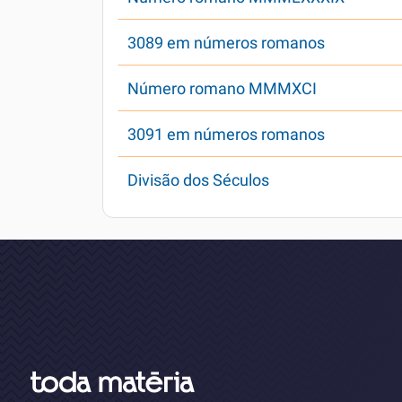
3089 em números romanos
Número romano MMMXCI
3091 em números romanos
Divisão dos Séculos