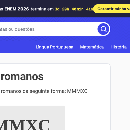
ão ENEM 2026
termina em
3d 20h 40min 40s
Garantir minha 
Língua Portuguesa
Matemática
História
 romanos
os romanos da seguinte forma: MMMXC
cas ABNT
MMXC