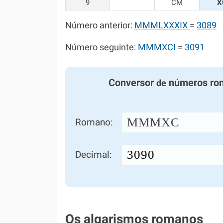
9
CM
X
Número anterior:
MMMLXXXIX
=
3089
Número seguinte:
MMMXCI
=
3091
Conversor
números ro
de
MMMXC
Romano:
Decimal:
Os algarismos romanos