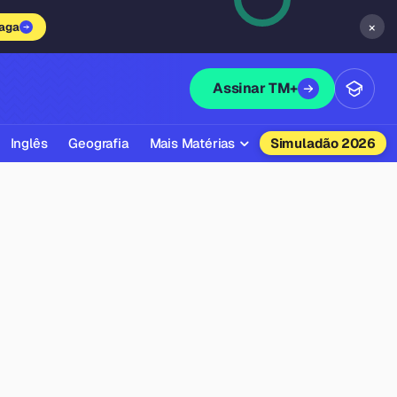
×
vaga
Assinar TM+
Inglês
Geografia
Mais Matérias
Simuladão 2026
Biologia
Química
Física
Filosofia
Literatura
Sociologia
Educação Física