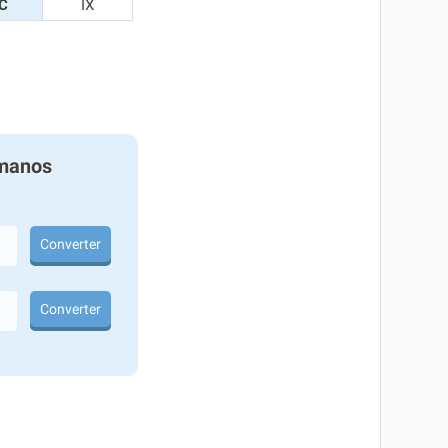
C
IX
manos
Converter
Converter