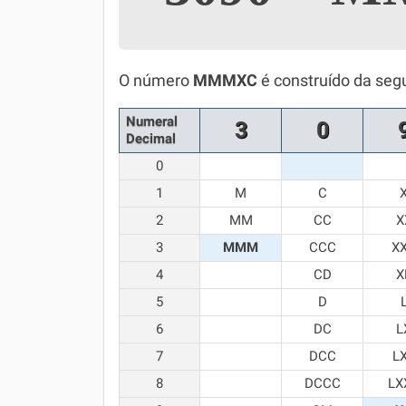
Simulador SiSU
Física
Química
O número
MMMXC
é construído da seg
Todos os Exercícios
Numeral
3
0
Decimal
0
1
M
C
2
MM
CC
X
3
MMM
CCC
X
4
CD
X
5
D
6
DC
L
7
DCC
L
8
DCCC
LX