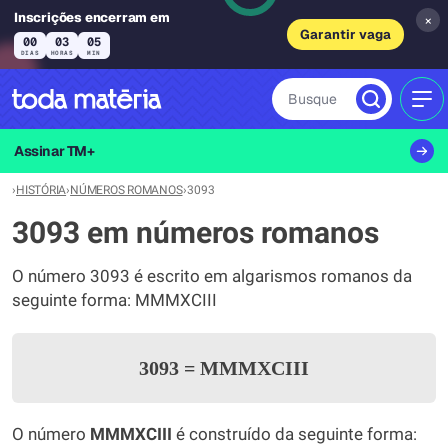
Inscrições encerram em
×
Garantir vaga
00
03
05
DIAS
HORAS
MIN
Busque
MEN
Assinar TM+
›
HISTÓRIA
›
NÚMEROS ROMANOS
›
3093
3093 em números romanos
O número 3093 é escrito em algarismos romanos da
seguinte forma: MMMXCIII
3093
=
MMMXCIII
O número
MMMXCIII
é construído da seguinte forma: