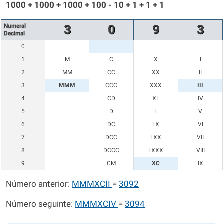
1000 + 1000 + 1000 + 100 - 10 + 1 + 1 + 1
Numeral
3
0
9
3
Decimal
0
1
M
C
X
I
2
MM
CC
XX
II
3
MMM
CCC
XXX
III
4
CD
XL
IV
5
D
L
V
6
DC
LX
VI
7
DCC
LXX
VII
8
DCCC
LXXX
VIII
9
CM
XC
IX
Número anterior:
MMMXCII
=
3092
Número seguinte:
MMMXCIV
=
3094