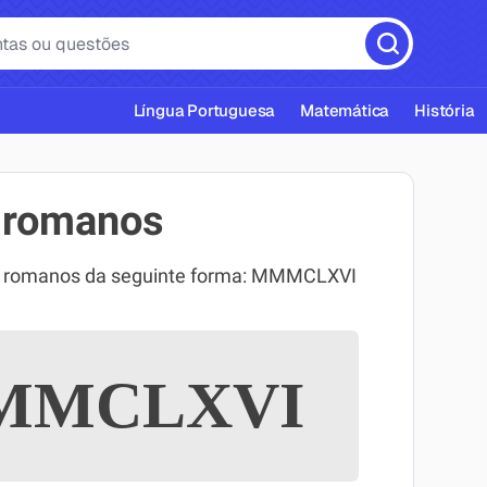
Língua Portuguesa
Matemática
História
 romanos
os romanos da seguinte forma: MMMCLXVI
cas ABNT
MCLXVI