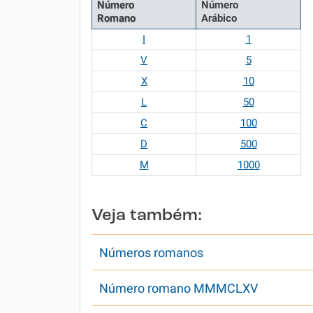
Número
Número
Romano
Arábico
I
1
V
5
X
10
L
50
C
100
D
500
M
1000
Veja também:
Números romanos
Número romano MMMCLXV