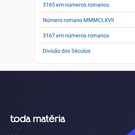
3165 em números romanos
Número romano MMMCLXVII
3167 em números romanos
Divisão dos Séculos