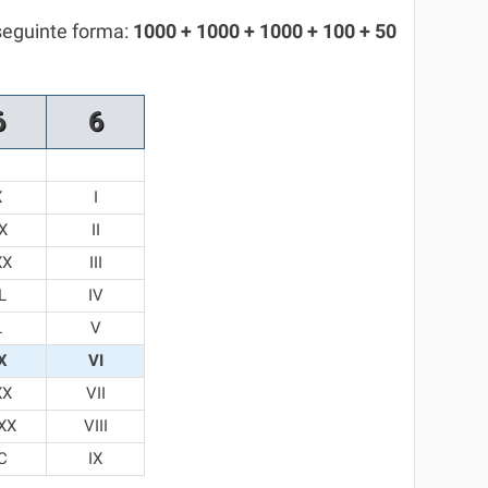
seguinte forma:
1000 + 1000 + 1000 + 100 + 50
6
6
X
I
X
II
XX
III
L
IV
L
V
X
VI
XX
VII
XX
VIII
C
IX