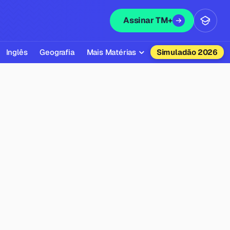
Assinar TM+
Inglês
Geografia
Mais Matérias
Simuladão 2026
Biologia
Química
Física
Filosofia
Literatura
Sociologia
Educação Física
Todas as Matérias