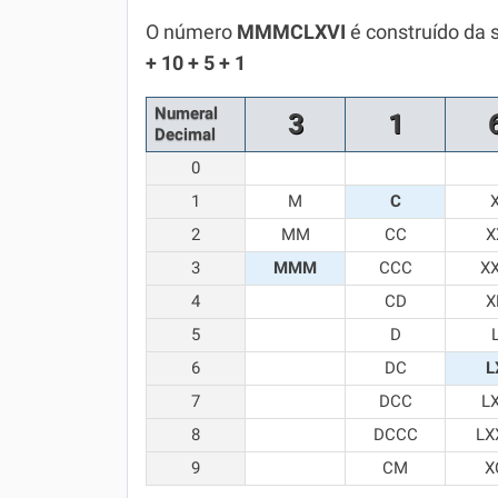
Química
O número
MMMCLXVI
é construído da 
+ 10 + 5 + 1
Todos os Exercícios
Numeral
3
1
Decimal
0
1
M
C
2
MM
CC
X
3
MMM
CCC
X
4
CD
X
5
D
6
DC
L
7
DCC
L
8
DCCC
LX
9
CM
X