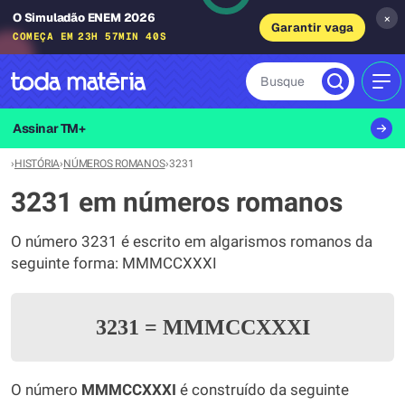
O Simuladão ENEM 2026
×
Garantir vaga
COMEÇA EM
23H 57MIN 40S
Busque
MEN
Assinar TM+
›
HISTÓRIA
›
NÚMEROS ROMANOS
›
3231
3231 em números romanos
O número 3231 é escrito em algarismos romanos da
seguinte forma: MMMCCXXXI
3231
=
MMMCCXXXI
O número
MMMCCXXXI
é construído da seguinte