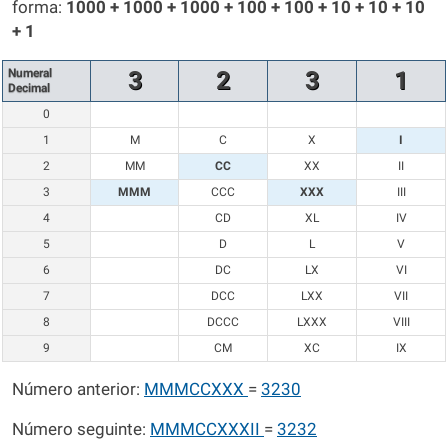
forma:
1000 + 1000 + 1000 + 100 + 100 + 10 + 10 + 10
+ 1
Numeral
3
2
3
1
Decimal
0
1
M
C
X
I
2
MM
CC
XX
II
3
MMM
CCC
XXX
III
4
CD
XL
IV
5
D
L
V
6
DC
LX
VI
7
DCC
LXX
VII
8
DCCC
LXXX
VIII
9
CM
XC
IX
Número anterior:
MMMCCXXX
=
3230
Número seguinte:
MMMCCXXXII
=
3232